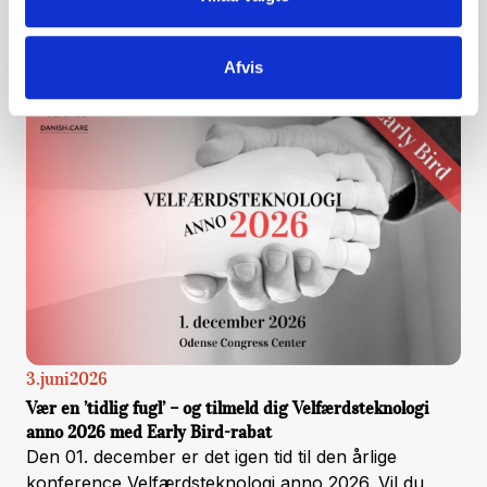
Dokumentationsværktøjet Clex giver mere, bedre
samt mere ensartet dokumentation og skaber
særligt værdi for medarbejdere med læse- og
Afvis
skriveudfordringer og tosprogede medarbejdere,
fortæller repræsentanter fra tre forskellige
kommuner.
3
.
juni
2026
Vær en ’tidlig fugl’ – og tilmeld dig Velfærdsteknologi
anno 2026 med Early Bird-rabat
Den 01. december er det igen tid til den årlige
konference Velfærdsteknologi anno 2026. Vil du