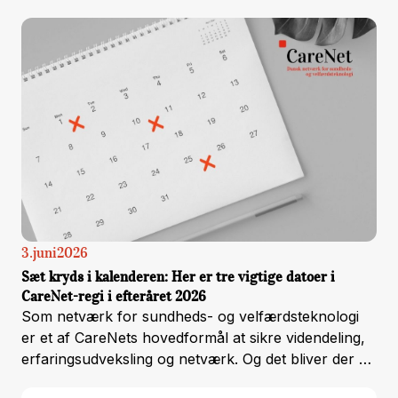
kommunen kun har én brugerflade at forholde sig
til.
3
.
juni
2026
Sæt kryds i kalenderen: Her er tre vigtige datoer i
CareNet-regi i efteråret 2026
Som netværk for sundheds- og velfærdsteknologi
er et af CareNets hovedformål at sikre videndeling,
erfaringsudveksling og netværk. Og det bliver der rig
mulighed for i løbet af efteråret 2026.