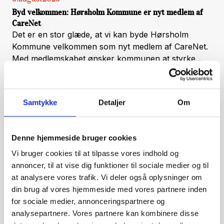
Byd velkommen: Hørsholm Kommune er nyt medlem af
CareNet
Det er en stor glæde, at vi kan byde Hørsholm
Kommune velkommen som nyt medlem af CareNet.
Med medlemskabet ønsker kommunen at styrke
arbejdet med velfærdsteknologi, hente ny viden og
skabe endnu bedre rammer for implementering af
teknologiske løsninger t
Samtykke
Detaljer
Om
Denne hjemmeside bruger cookies
Vi bruger cookies til at tilpasse vores indhold og
annoncer, til at vise dig funktioner til sociale medier og til
at analysere vores trafik. Vi deler også oplysninger om
din brug af vores hjemmeside med vores partnere inden
for sociale medier, annonceringspartnere og
24
.
juni
2026
analysepartnere. Vores partnere kan kombinere disse
CareNet ønsker alle i netværket en rigtig god sommer -