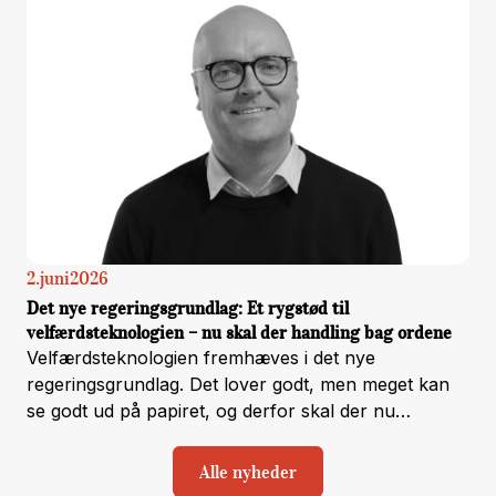
2
.
juni
2026
Det nye regeringsgrundlag: Et rygstød til
velfærdsteknologien – nu skal der handling bag ordene
Velfærdsteknologien fremhæves i det nye
regeringsgrundlag. Det lover godt, men meget kan
se godt ud på papiret, og derfor skal der nu
handling bag ordene, så det kan mærkes helt ned på
borger- og medarbejderniveau.
Alle nyheder