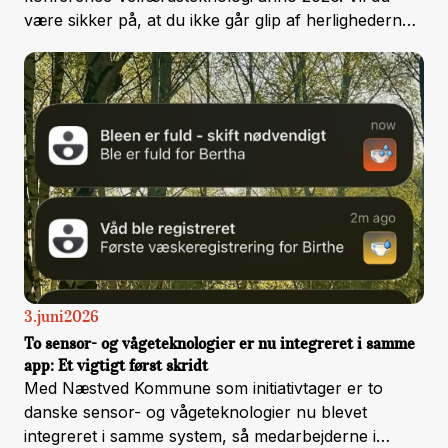
være sikker på, at du ikke går glip af herlighederne –
og vil du samtidig spare penge på din tilmelding? Så
læs mere her.
3
.
juni
2026
To sensor- og vågeteknologier er nu integreret i samme
app: Et vigtigt først skridt
Med Næstved Kommune som initiativtager er to
danske sensor- og vågeteknologier nu blevet
integreret i samme system, så medarbejderne i