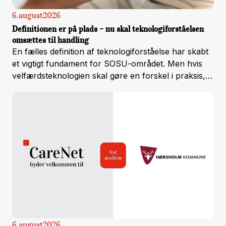
6
.
august
2026
Definitionen er på plads – nu skal teknologiforståelsen
omsættes til handling
En fælles definition af teknologiforståelse har skabt
et vigtigt fundament for SOSU-området. Men hvis
velfærdsteknologien skal gøre en forskel i praksis,
er næste skridt at omsætte den fælles forståelse til
kompetenceudvikling, samarbejde og handling.
6
.
august
2026