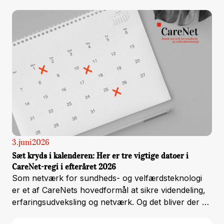
kommunen kun har én brugerflade at forholde sig
til.
3
.
juni
2026
Sæt kryds i kalenderen: Her er tre vigtige datoer i
CareNet-regi i efteråret 2026
Som netværk for sundheds- og velfærdsteknologi
er et af CareNets hovedformål at sikre videndeling,
erfaringsudveksling og netværk. Og det bliver der rig
mulighed for i løbet af efteråret 2026.