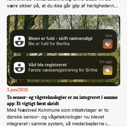
være sikker på, at du ikke går glip af herlighederne –
og vil du samtidig spare penge på din tilmelding? Så
læs mere her.
3
.
juni
2026
To sensor- og vågeteknologier er nu integreret i samme
app: Et vigtigt først skridt
Med Næstved Kommune som initiativtager er to
danske sensor- og vågeteknologier nu blevet
integreret i samme system, så medarbejderne i