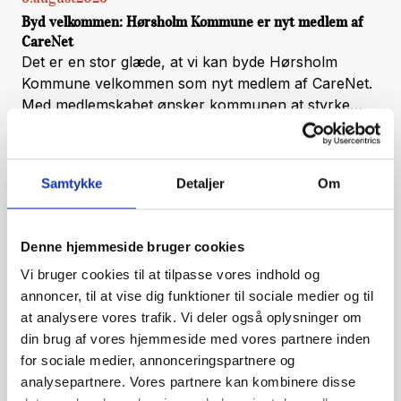
Byd velkommen: Hørsholm Kommune er nyt medlem af
CareNet
Det er en stor glæde, at vi kan byde Hørsholm
Kommune velkommen som nyt medlem af CareNet.
Med medlemskabet ønsker kommunen at styrke
arbejdet med velfærdsteknologi, hente ny viden og
skabe endnu bedre rammer for implementering af
teknologiske løsninger t
Samtykke
Detaljer
Om
Denne hjemmeside bruger cookies
Vi bruger cookies til at tilpasse vores indhold og
annoncer, til at vise dig funktioner til sociale medier og til
at analysere vores trafik. Vi deler også oplysninger om
din brug af vores hjemmeside med vores partnere inden
for sociale medier, annonceringspartnere og
24
.
juni
2026
analysepartnere. Vores partnere kan kombinere disse
CareNet ønsker alle i netværket en rigtig god sommer -