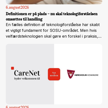
6
.
august
2026
Definitionen er på plads – nu skal teknologiforståelsen
omsættes til handling
En fælles definition af teknologiforståelse har skabt
et vigtigt fundament for SOSU-området. Men hvis
velfærdsteknologien skal gøre en forskel i praksis,
er næste skridt at omsætte den fælles forståelse til
kompetenceudvikling, samarbejde og handling.
6
.
august
2026