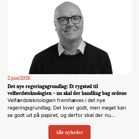
2
.
juni
2026
Det nye regeringsgrundlag: Et rygstød til
velfærdsteknologien – nu skal der handling bag ordene
Velfærdsteknologien fremhæves i det nye
regeringsgrundlag. Det lover godt, men meget kan
se godt ud på papiret, og derfor skal der nu
handling bag ordene, så det kan mærkes helt ned på
borger- og medarbejderniveau.
Alle nyheder