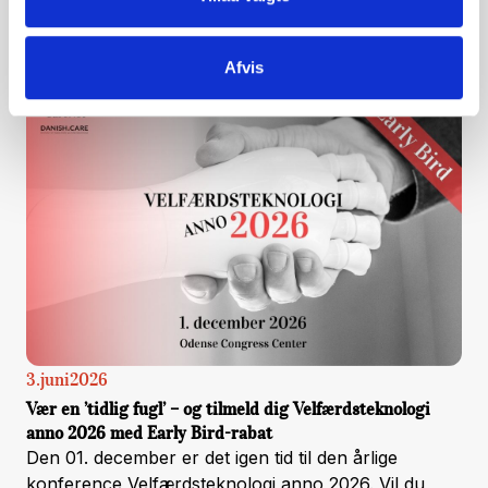
Dokumentationsværktøjet Clex giver mere, bedre
samt mere ensartet dokumentation og skaber
særligt værdi for medarbejdere med læse- og
Afvis
skriveudfordringer og tosprogede medarbejdere,
fortæller repræsentanter fra tre forskellige
kommuner.
3
.
juni
2026
Vær en ’tidlig fugl’ – og tilmeld dig Velfærdsteknologi
anno 2026 med Early Bird-rabat
Den 01. december er det igen tid til den årlige
konference Velfærdsteknologi anno 2026. Vil du