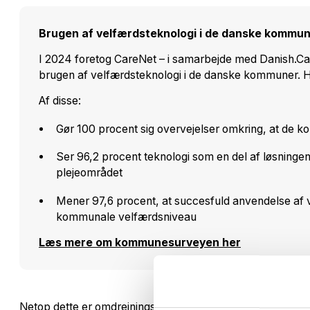
Brugen af velfærdsteknologi i de danske kommu
I 2024 foretog CareNet – i samarbejde med Danish.Car
brugen af velfærdsteknologi i de danske kommuner. 
Af disse:
Gør 100 procent sig overvejelser omkring, at de ko
Ser 96,2 procent teknologi som en del af løsning
plejeområdet
Mener 97,6 procent, at succesfuld anvendelse af ve
kommunale velfærdsniveau
Læs mere om kommunesurveyen her
Netop dette er omdrejningspunktet for en spændende konf