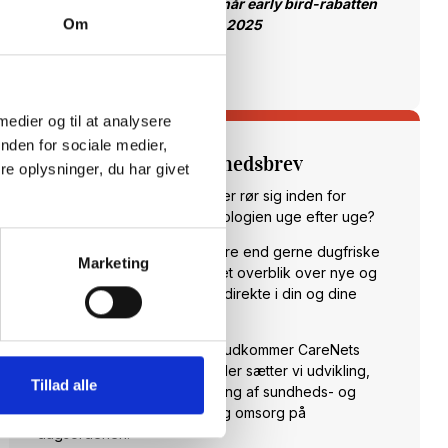
prisen - dette gælder også når early bird-rabatten
Om
udløber den 08. september 2025
Tilmeld dig
 medier og til at analysere
nden for sociale medier,
Tilmeld dig vores nyhedsbrev
e oplysninger, du har givet
Vil du opdateres på, hvad der rør sig inden for
sundheds- og velfærdsteknologien uge efter uge?
Hos CareNet leverer vi hellere end gerne dugfriske
Marketing
nyheder fra branchen samt et overblik over nye og
spændende arrangementer direkte i din og dine
kollegaers indbakke.
Hver torsdag klokken 14:00 udkommer CareNets
fagligt stærke nyhedsbrev. Her sætter vi udvikling,
Tillad alle
anvendelse og implementering af sundheds- og
velfærdsteknologi til pleje og omsorg på
dagsordenen.