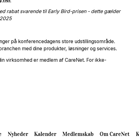
abat svarende til Early Bird-prisen - dette gælder
r 2025
øsninger på konferencedagens store udstillingsområde.
ranchen med dine produkter, løsninger og services.
 din virksomhed er medlem af CareNet. For ikke-
e
Nyheder
Kalender
Medlemskab
Om CareNet
K