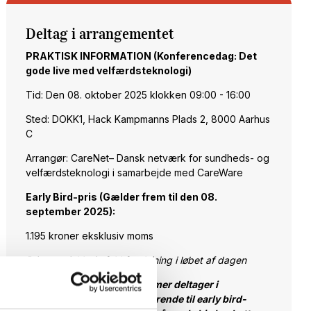
Deltag i arrangementet
PRAKTISK INFORMATION (Konferencedag: Det
gode live med velfærdsteknologi)
Tid: Den 08. oktober 2025 klokken 09:00 - 16:00
Sted: DOKK1, Hack Kampmanns Plads 2, 8000 Aarhus
C
Arrangør: CareNet– Dansk netværk for sundheds- og
velfærdsteknologi i samarbejde med CareWare
Early Bird-pris (Gælder frem til den 08.
september 2025):
1.195 kroner eksklusiv moms
Prisen er inklusiv fuld forplejning i løbet af dagen
Bemærk: CareNet-medlemmer deltager i
konferencen med rabat svarende til early bird-