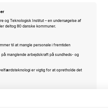
ner
e og Teknologisk Institut – en undersøgelse af
Her deltog 80 danske kommuner.
mmer til at mangle personale i fremtiden
en på manglende arbejdskraft på sundheds- og
lfærdsteknologi er vigtig for at opretholde det
erencedag, som CareNet og CareWare inviterer til i