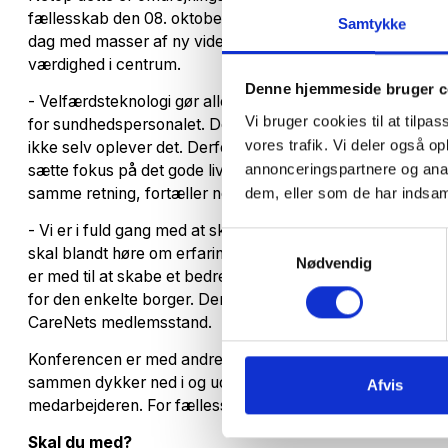
fællesskab den 08. oktober 2025 ved DOKK1 i Aarhus. Her s
Samtykke
dag med masser af ny viden om velfærdsteknologi og inno
værdighed i centrum.
Denne hjemmeside bruger c
- Velfærdsteknologi gør allerede en stor forskel i praksi
Vi bruger cookies til at tilpas
for sundhedspersonalet. De historier er vigtige at fortælle,
vores trafik. Vi deler også 
ikke selv oplever det. Derfor ønsker vi – sammen med v
annonceringspartnere og anal
sætte fokus på det gode liv med velfærdsteknologi. Jeg håber
samme retning, fortæller netværksleder i CareNet, Anders
dem, eller som de har indsaml
- Vi er i fuld gang med at skabe et spændende program for
Samtykkevalg
skal blandt høre om erfaringer i praksis med hurtig og ef
Nødvendig
er med til at skabe et bedre arbejdsmiljø for sundhedspers
for den enkelte borger. Der er masser af godt i vente, og je
CareNets medlemsstand.
Konferencen er med andre ord ikke ’bare’ et sted, hvor man
sammen dykker ned i og udforsker, hvordan velfærdsteknol
Afvis
medarbejderen. For fællesskabet.
Skal du med?