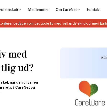
edlemskab
Medlemmer
Om CareNet
Kontakt
konferencedagen om det gode liv med velfærdsteknologi med Early
iv med
tlig ud?
rskel, når den bliver en
pireret på CareNet og
.