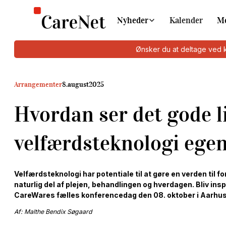
Nyheder
Kalender
M
Ønsker du at deltage ved 
Arrangementer
8
.
august
2025
Hvordan ser det gode l
velfærdsteknologi egen
Velfærdsteknologi har potentiale til at gøre en verden til fo
naturlig del af plejen, behandlingen og hverdagen. Bliv ins
CareWares fælles konferencedag den 08. oktober i Aarhus
Af: Malthe Bendix Søgaard