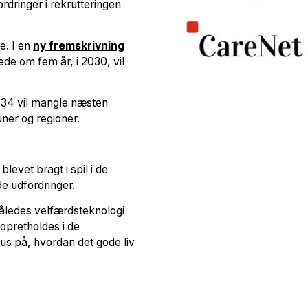
dringer i rekrutteringen
e. I en
ny fremskrivning
ede om fem år, i 2030, vil
.
2034 vil mangle næsten
er og regioner.
levet bragt i spil i de
e udfordringer.
åledes velfærdsteknologi
 opretholdes i de
us på, hvordan det gode liv