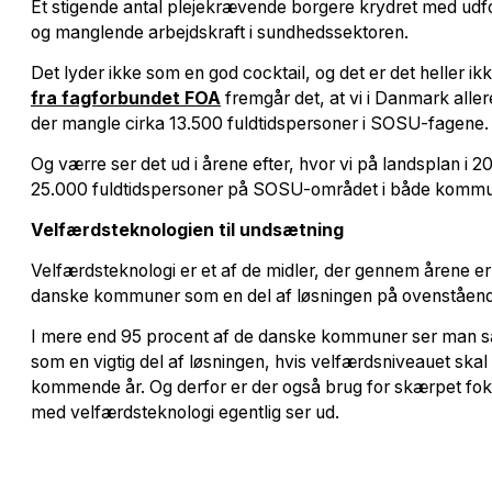
Et stigende antal plejekrævende borgere krydret med udfor
og manglende arbejdskraft i sundhedssektoren.
Det lyder ikke som en god cocktail, og det er det heller ikk
fra fagforbundet FOA
fremgår det, at vi i Danmark aller
der mangle cirka 13.500 fuldtidspersoner i SOSU-fagene
Og værre ser det ud i årene efter, hvor vi på landsplan i 
25.000 fuldtidspersoner på SOSU-området i både kommun
Velfærdsteknologien til undsætning
Velfærdsteknologi er et af de midler, der gennem årene er b
danske kommuner som en del af løsningen på ovenståend
I mere end 95 procent af de danske kommuner ser man s
som en vigtig del af løsningen, hvis velfærdsniveauet skal
kommende år. Og derfor er der også brug for skærpet fok
med velfærdsteknologi egentlig ser ud.