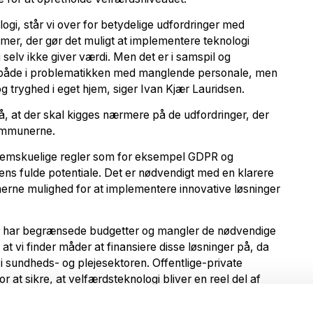
gi, står vi over for betydelige udfordringer med
mer, der gør det muligt at implementere teknologi
 selv ikke giver værdi. Men det er i samspil og
r både i problematikken med manglende personale, men
tryghed i eget hjem, siger Ivan Kjær Lauridsen.
 at der skal kigges nærmere på de udfordringer, der
kommunerne.
nemskuelige regler som for eksempel GDPR og
iens fulde potentiale. Det er nødvendigt med en klarere
erne mulighed for at implementere innovative løsninger
 har begrænsede budgetter og mangler de nødvendige
 at vi finder måder at finansiere disse løsninger på, da
t i sundheds- og plejesektoren. Offentlige-private
r at sikre, at velfærdsteknologi bliver en reel del af
n reform af sundhedssektoren peger heldigvis i den
y teknologi.