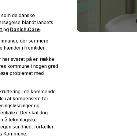
, som de danske
ersøgelse blandt landets
ut
og
Danish.Care
.
kommuner, der ser mere
e hænder i fremtiden.
r har svaret på en række
eres kommune i nogen grad
l løse problemet med
rekruttering i de kommende
lle i at kompensere for
ningsløsninger og
entiale i. Der skal dog
små teknologiske
i egen sundhed, fortæller
hus Kommune.