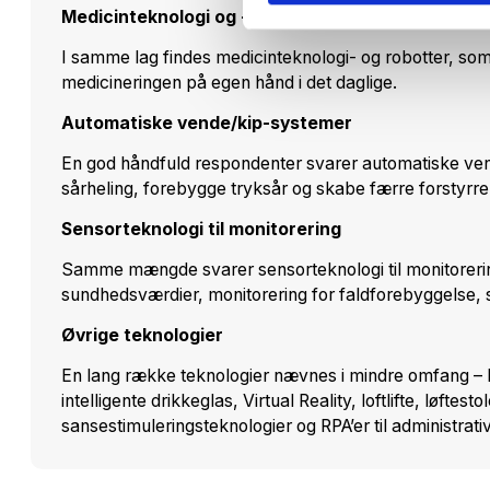
Medicinteknologi og -robotter
I samme lag findes medicinteknologi- og robotter, som 
medicineringen på egen hånd i det daglige.
Automatiske vende/kip-systemer
En god håndfuld respondenter svarer automatiske ven
sårheling, forebygge tryksår og skabe færre forstyrre
Sensorteknologi til monitorering
Samme mængde svarer sensorteknologi til monitorerin
sundhedsværdier, monitorering for faldforebyggelse, 
Øvrige teknologier
En lang række teknologier nævnes i mindre omfang – he
intelligente drikkeglas, Virtual Reality, loftlifte, løftesto
sansestimuleringsteknologier og RPA’er til administra