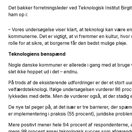
Det bakker forretningsleder ved Teknologisk Institut Birg
ham op i:
– Vores undersøgelse viser klart, at teknologi kan være e
kommunerne. Det er vigtigt, at vi fremmer en kultur, hvor d
rolle for at sikre, at borgerne får den bedst mulige pleje.
Teknologiens benspænd
Nogle danske kommuner er allerede i gang med at bruge vel
slet ikke hoppet ud i det – endnu.
På trods af de eksisterende udfordringer er der et stort uud
velfærdsteknologi. Ifølge undersøgelsen vurderer 86 proce
lykkedes med dette. Men de vurderer også, at der stadig er 
De nye tal peger på, at det især er tre barrierer, der spæ
er implementering i praksis (55 procent), juridiske proble
Mere positivt mener hele 94 procent af respondenterne, at
mens 98 procent anser teknologisk succes som afgørende 