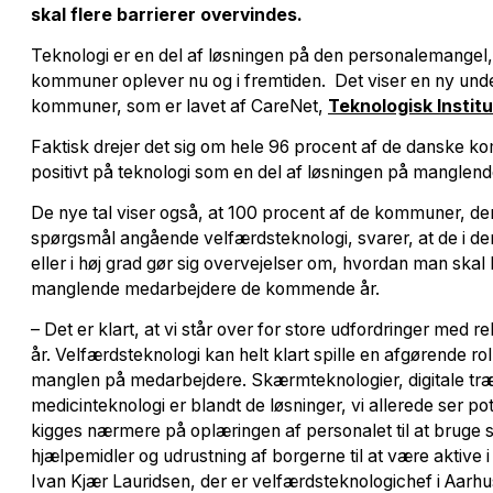
skal flere barrierer overvindes.
Teknologi er en del af løsningen på den personalemangel
kommuner oplever nu og i fremtiden. Det viser en ny und
kommuner, som er lavet af CareNet,
Teknologisk Instit
Faktisk drejer det sig om hele 96 procent af de danske 
positivt på teknologi som en del af løsningen på manglend
De nye tal viser også, at 100 procent af de kommuner, de
spørgsmål angående velfærdsteknologi, svarer, at de i d
eller i høj grad gør sig overvejelser om, hvordan man ska
manglende medarbejdere de kommende år.
– Det er klart, at vi står over for store udfordringer med 
år. Velfærdsteknologi kan helt klart spille en afgørende ro
manglen på medarbejdere. Skærmteknologier, digitale træ
medicinteknologi er blandt de løsninger, vi allerede ser pot
kigges nærmere på oplæringen af personalet til at bruge 
hjælpemidler og udrustning af borgerne til at være aktive 
Ivan Kjær Lauridsen, der er velfærdsteknologichef i Aar