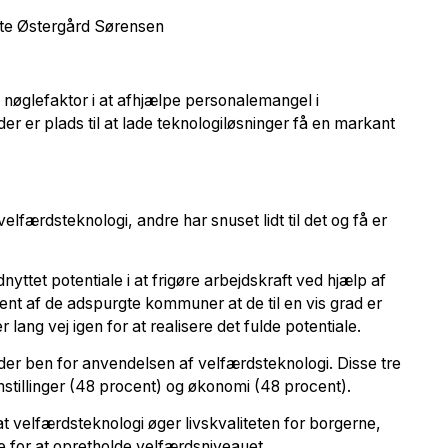
itte Østergård Sørensen
n nøglefaktor i at afhjælpe personalemangel i
er er plads til at lade teknologiløsninger få en markant
færdsteknologi, andre har snuset lidt til det og få er
nyttet potentiale i at frigøre arbejdskraft ved hjælp af
nt af de adspurgte kommuner at de til en vis grad er
lang vej igen for at realisere det fulde potentiale.
nder ben for anvendelsen af velfærdsteknologi. Disse tre
mstillinger (48 procent) og økonomi (48 procent).
 velfærdsteknologi øger livskvaliteten for borgerne,
for at opretholde velfærdsniveauet.