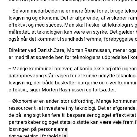
– Selvom medarbejderne er mere åbne for at bruge teknolo
lovgivning og økonomi. Det er afgørende, at vi skaber ram
effektivt og med succes. Man skal huske, at teknologi i sig
målrettet, at teknologien kan være en styrke. Det gælde
også når det kommer til sundhedsfremme, forebyggelse og 
Direktør ved Danish.Care, Morten Rasmussen, mener også,
er med til at spænde ben for teknologiens udbredelse i 
– Mange kommuner oplever, at komplekse og ofte uigen
dataopbevaring står i vejen for at kunne udnytte teknolog
lovgivning, der både beskytter borgerne og giver kommun
effektivt, siger Morten Rasmussen og fortsætter:
– Økonomi er en anden stor udfordring. Mange kommuner
ressourcer til at investere i ny teknologi. Det er afgørende,
de på lang sigt kan føre til besparelser og øget effektivite
partnerskaber og øget statslig støtte kan være veje frem fo
løsningen på personalemanglen. Regeringens forslag til e
rigtige retning i forhold til sundhedsinnovation og brug af n