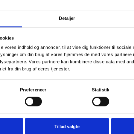
Detaljer
tværksleder, Anders Lyck Fogh-Schultz. Du finder
ookies
se vores indhold og annoncer, til at vise dig funktioner til sociale
oplysninger om din brug af vores hjemmeside med vores partnere i
ysepartnere. Vores partnere kan kombinere disse data med andr
nske kommuner frigør arbejdskraft:
et fra din brug af deres tjenester.
Præferencer
Statistik
spondenterne (ved omkring 75 procent). Det gælder
tern kommunikation i organisationen.
digitale trænings- og genoptræningsløsninger, som
Tillad valgte
iliteten på distancen.