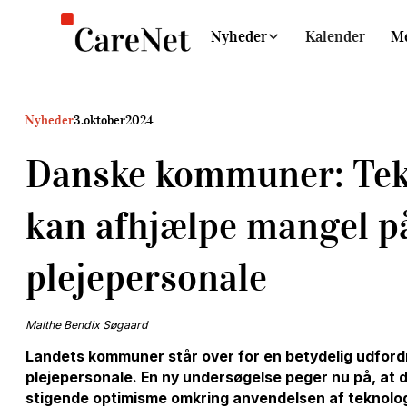
Nyheder
Kalender
M
Nyheder
3
.
oktober
2024
Danske kommuner: Tek
kan afhjælpe mangel p
plejepersonale
Malthe Bendix Søgaard
Landets kommuner står over for en betydelig udfor
plejepersonale. En ny undersøgelse peger nu på, at 
stigende optimisme omkring anvendelsen af teknolog