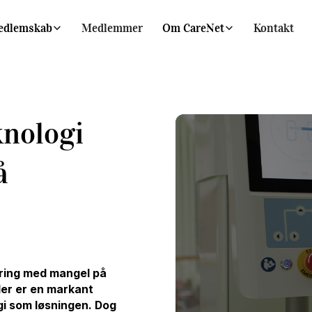
edlemskab
Medlemmer
Om CareNet
Kontakt
nologi
å
dring med mangel på
der er en markant
i som løsningen. Dog