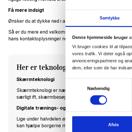
Få mere indsigt
Samtykke
Ønsker du at dykke ned i alle undersøgelsens resultater?
Så er du mere end velkommen til at kontakte CareNets ne
Denne hjemmeside bruger c
hans kontaktoplysninger nederst i artiklen.
Vi bruger cookies til at tilpas
vores trafik. Vi deler også 
annonceringspartnere og anal
Her er teknologierne, der ifølge da
dem, eller som de har indsaml
Skærmteknologi
Samtykkevalg
Nødvendig
Skærmteknologi er nævnt klart flest gange blandt re
særligt ift. skærmbesøg hos borgeren, men også til in
Digitale trænings- og genoptræningsløsninger
Lige under halvdelen af respondenterne nævner også 
Afvis
kan hjælpe borgerne med at genvinde eller bevare mob