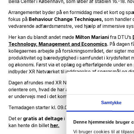
Bella Center i København, som løber af stablen 16.-18. n
Arrangementet byder på en formiddag med et kort og s
fokus på
Behaviour Change Techniques,
som handler o
vedvarende adfærdsmønstre, ved hjælp af immersive sys
Her kan du blandt andet møde
Milton Mariani
fra DTU’s
Technology, Management and Economics
. På dagen få
kollegaernes arbejde på forskningsområdet, der sigter mo
produktivitet og bæredygtighed i samfundet i krydsfeltet 
og økonomi. Først via et oplæg og efterfølgende under en
indbyder XR Netværket til inddragelse af spørgsmål og d
Dagen afrundes med XR Netværkets årlige generalforsamli
orientere om, hvad de har arbejdet med i det forgangne år, 
er undervejs med i det kommende år. Derudover vil besty
Samtykke
Temadagen starter kl. 09.00 med kaffe og registrering, og
Det er
gratis at deltage
i Health & Rehab Scandinavia.
Denne hjemmeside bruger c
kan hente din billet
her.
Vi bruger cookies til at tilpas