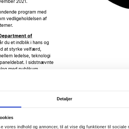
ovember 2021.
pændende program med
m vedligeholdelsen af
temer.
Department of
r du et indblik i hans og
d at styrke velfærd,
mellem ledelse, teknologi
 paneldebat. I sidstnævnte
ialog med publikum.
ng, hvor bestyrelsen vil
og hvilke nye initiativer de
relsen også være på valg.
Detaljer
 afrundes kl. 12.00.
 Læs om messen
her
og du
ookies
se vores indhold og annoncer, til at vise dig funktioner til sociale