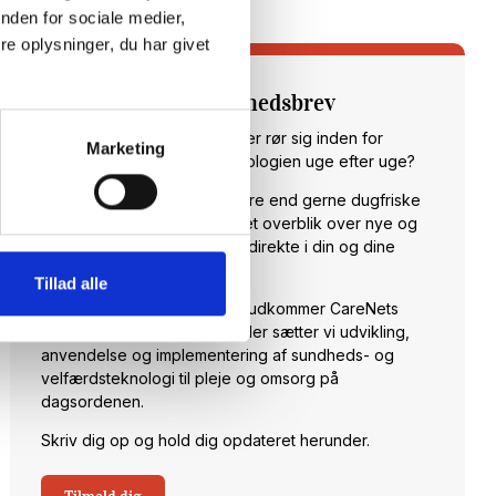
nden for sociale medier,
e oplysninger, du har givet
Tilmeld dig vores nyhedsbrev
Vil du opdateres på, hvad der rør sig inden for
Marketing
sundheds- og velfærdsteknologien uge efter uge?
Hos CareNet leverer vi hellere end gerne dugfriske
nyheder fra branchen samt et overblik over nye og
spændende arrangementer direkte i din og dine
kollegaers indbakke.
Tillad alle
Hver torsdag klokken 14:00 udkommer CareNets
fagligt stærke nyhedsbrev. Her sætter vi udvikling,
anvendelse og implementering af sundheds- og
velfærdsteknologi til pleje og omsorg på
dagsordenen.
Skriv dig op og hold dig opdateret herunder.