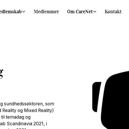
edlemskab
Medlemmer
Om CareNet
Kontakt
g
- og sundhedssektoren, som
d Reality og Mixed Reality)
 til temadag og
ab Scandinavia 2021, i