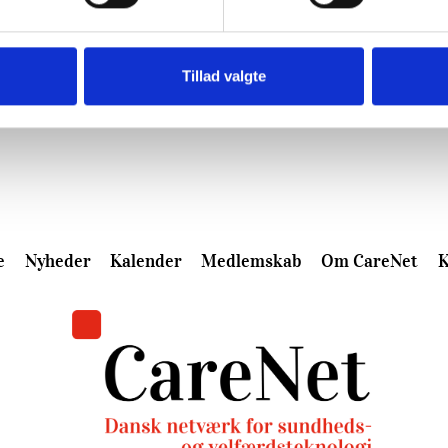
Tillad valgte
e
Nyheder
Kalender
Medlemskab
Om CareNet
K