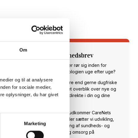
Om
Tilmeld dig vores nyhedsbrev
Vil du opdateres på, hvad der rør sig inden for
sundheds- og velfærdsteknologien uge efter uge?
 medier og til at analysere
Hos CareNet leverer vi hellere end gerne dugfriske
nden for sociale medier,
nyheder fra branchen samt et overblik over nye og
e oplysninger, du har givet
spændende arrangementer direkte i din og dine
kollegaers indbakke.
Hver torsdag klokken 14:00 udkommer CareNets
fagligt stærke nyhedsbrev. Her sætter vi udvikling,
Marketing
anvendelse og implementering af sundheds- og
velfærdsteknologi til pleje og omsorg på