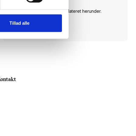
dagsordenen.
Skriv dig op og hold dig opdateret herunder.
Tillad alle
Tilmeld dig
ontakt