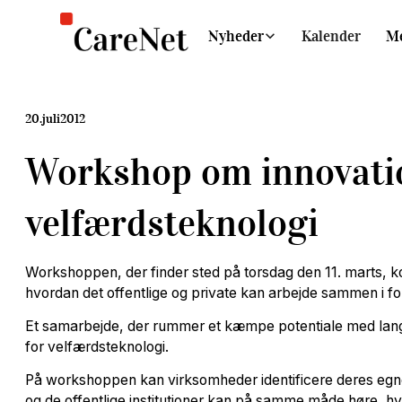
Nyheder
Kalender
M
20
.
juli
2012
Workshop om innovati
velfærdsteknologi
Workshoppen, der finder sted på torsdag den 11. marts,
hvordan det offentlige og private kan arbejde sammen i for
Et samarbejde, der rummer et kæmpe potentiale med lang
for velfærdsteknologi.
På workshoppen kan virksomheder identificere deres egn
og de offentlige institutioner kan på samme måde høre, h