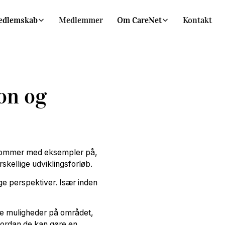
edlemskab
Medlemmer
Om CareNet
Kontakt
on og
 kommer med eksempler på,
skellige udviklingsforløb.
e perspektiver. Især inden
e muligheder på området,
vordan de kan gøre en