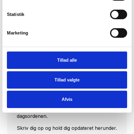
Tilmeld dig vores nyhedsbrev
Vil du opdateres på, hvad der rør sig inden
Statistik
for sundheds- og velfærdsteknologien uge
efter uge?
Marketing
Hos CareNet leverer vi hellere end gerne
dugfriske nyheder fra branchen samt et
overblik over nye og spændende
Tillad alle
arrangementer direkte i din og dine
kollegaers indbakke.
Tillad valgte
Hver torsdag klokken 14:00 udkommer
CareNets fagligt stærke nyhedsbrev. Her
sætter vi udvikling, anvendelse og
Afvis
implementering af sundheds- og
velfærdsteknologi til pleje og omsorg på
dagsordenen.
Skriv dig op og hold dig opdateret herunder.