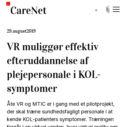
29
.
august
2019
VR muliggør effektiv
efteruddannelse af
plejepersonale i KOL-
symptomer
Åte VR og MTIC er i gang med et pilotprojekt,
der skal træne sundhedsfagligt personale i at
kende KOL-patienters symptomer. Træningen
forgår i en virtuel verden, hvor virtual reality gør