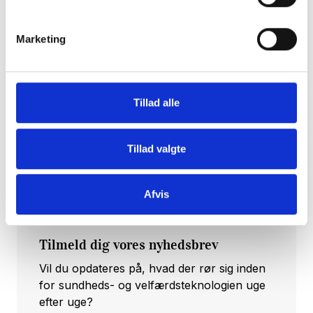
skrue på, hvis man vil lave fleksibel
efteruddannelse og videreuddannelse, siger
Marketing
hun.
Læs mere her.
Tillad alle
Kilde: businessinsights.dk
Tillad valgte
Afvis
Tilmeld dig vores nyhedsbrev
Vil du opdateres på, hvad der rør sig inden
for sundheds- og velfærdsteknologien uge
efter uge?