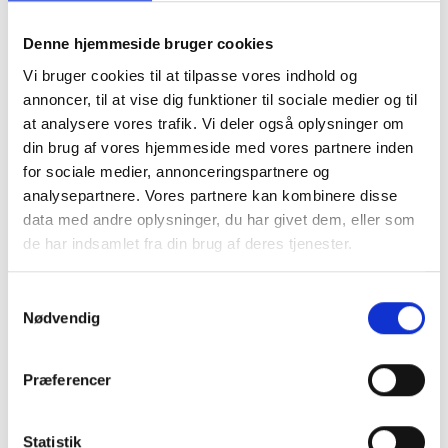
Denne hjemmeside bruger cookies
Vi bruger cookies til at tilpasse vores indhold og
annoncer, til at vise dig funktioner til sociale medier og til
at analysere vores trafik. Vi deler også oplysninger om
din brug af vores hjemmeside med vores partnere inden
Én af årsagerne til, at virtual reality er en effektiv
for sociale medier, annonceringspartnere og
analysepartnere. Vores partnere kan kombinere disse
lærings- og træningsmetode, er ifølge Anja
data med andre oplysninger, du har givet dem, eller som
Hald, at den virtuelle verden giver nye
de har indsamlet fra din brug af deres tjenester.
muligheder for at skræddersy scenarier til den
enkelte afdeling og den enkelte
Samtykkevalg
plejemedarbejder.
Nødvendig
- One size doesn’t fit all. VR kan meget
hurtigere ændres til forskellige læringsrum, og vi
Præferencer
ved jo, at individet lærer på forskellige måder.
Her tyder VR på at være en hurtigere knap at
Statistik