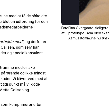
une med at få de såkaldte
 blot en udfordring for den
hedsmedarbejderne i
Foto
Finn Overgaard, tidlige
af:
prototype, som blev skabt
Aarhus Kommune nu ønske
 arbejde med’
, og derfor er
e Callsen, som selv har
leder og specialkonsulent
.
t stramme medicinske
 pårørende og ikke mindst
kader. Vi bliver ved med at
t tidspunkt må vi kigge
r Mette Callsen og
, som komprimerer efter