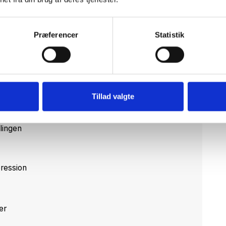
Præferencer
Statistik
for velfærdsteknologi
Tillad valgte
 Kommune
klingen
ression
er