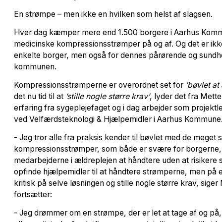
En strømpe – men ikke en hvilken som helst af slagsen.
Hver dag kæmper mere end 1.500 borgere i Aarhus Komm
medicinske kompressionsstrømper på og af. Og det er ikke
enkelte borger, men også for dennes pårørende og sund
kommunen.
Kompressionsstrømperne er overordnet set for
’bøvlet at
det nu tid til at
’stille nogle større krav’
, lyder det fra Mett
erfaring fra sygeplejefaget og i dag arbejder som projekt
ved Velfærdsteknologi & Hjælpemidler i Aarhus Kommune
- Jeg tror alle fra praksis kender til bøvlet med de mege
kompressionsstrømper, som både er svære for borgerne,
medarbejderne i ældreplejen at håndtere uden at risikere s
opfinde hjælpemidler til at håndtere strømperne, men på e
kritisk på selve løsningen og stille nogle større krav, sige
fortsætter:
- Jeg drømmer om en strømpe, der er let at tage af og på