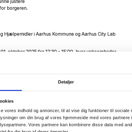
kunne justere
for borgeren.
og Hjælpemidler i Aarhus Kommune og Aarhus City Lab
01. oktober 2025 fra 12:30 - 15:00, hvor virksomheder
dringen og input til din forretningsudvikling.
es velfærdssamfund. Og noget af det vigtige er at udvikle
nger smartere og nemmere for både borgere og
Detaljer
 eksempel på et stykke teknologi, der ikke helt findes
På baggrund af markedsdagen den 01. oktober håber vi,
lingen på området, siger Hans Christian Bugge,
ookies
teknologiudvikling på tværs af Aarhus Kommune.
se vores indhold og annoncer, til at vise dig funktioner til sociale
de indsigt i konkrete udviklingsbehov og direkte dialog
oplysninger om din brug af vores hjemmeside med vores partnere i
ysepartnere. Vores partnere kan kombinere disse data med andr
et fra din brug af deres tjenester.
 til:
aarhuscitylab@aarhus.dk