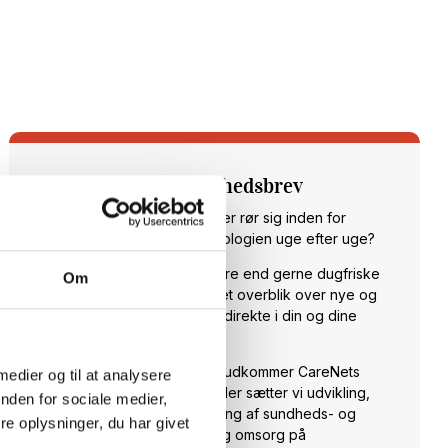
Tilmeld dig vores nyhedsbrev
Vil du opdateres på, hvad der rør sig inden for
sundheds- og velfærdsteknologien uge efter uge?
Hos CareNet leverer vi hellere end gerne dugfriske
Om
nyheder fra branchen samt et overblik over nye og
spændende arrangementer direkte i din og dine
kollegaers indbakke.
Hver torsdag klokken 14:00 udkommer CareNets
 medier og til at analysere
fagligt stærke nyhedsbrev. Her sætter vi udvikling,
nden for sociale medier,
anvendelse og implementering af sundheds- og
e oplysninger, du har givet
velfærdsteknologi til pleje og omsorg på