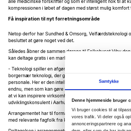
alle medicinske forskrifter og som er intelligent nok til at 
kompressionen i løbet af dagen med størst mulig komfort 
Få inspiration til nyt forretningsområde
Netop derfor har Sundhed & Omsorg, Velfærdsteknologi 
besluttet at gøre noget ved det.
Således åbner de sammen dørene til Folkehuset Viby den 
kan deltage gratis i en markedsdag, der giver indblik i udfor
- Teknologi spiller en afgørende rolle i udviklingen af vor
borgernær teknologi, der går ind og gør konkrete handli
Samtykke
personale. Her er den intelligente kompressionsstrømpe et
endnu, men som kan gøre en stor forskel i dagligdagen. 
at vi kan inspirere virksomheder til at sætte skub i udvik
Denne hjemmeside bruger c
udviklingskonsulent i Aarhus City Lab, der arbejder med 
Vi bruger cookies til at tilpas
Arrangementet har til formål at give deltagerne dybdegåen
vores trafik. Vi deler også 
med relevante fagfolk fra kommunen.
annonceringspartnere og anal
dem, eller som de har indsaml
Deltagelsen i arrangementet er gratis og tilmelding skal ske