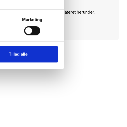
dagsordenen.
Skriv dig op og hold dig opdateret herunder.
Marketing
Tilmeld dig
Tillad alle