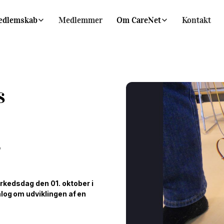
edlemskab
Medlemmer
Om CareNet
Kontakt
s
?
kedsdag den 01. oktober i
alog om udviklingen af en