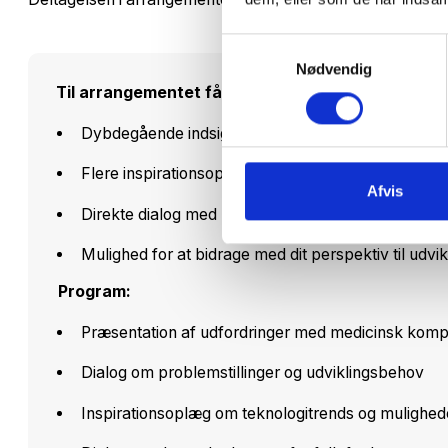
Samtykkevalg
Nødvendig
Til arrangementet får du:
Dybdegående indsigt i udviklingsbehov
Flere inspirationsoplæg om teknologitrends inden 
Afvis
Direkte dialog med relevante fagfolk fra Aarhus
Mulighed for at bidrage med dit perspektiv til udvi
Program:
Præsentation af udfordringer med medicinsk komp
Dialog om problemstillinger og udviklingsbehov
Inspirationsoplæg om teknologitrends og mulighed