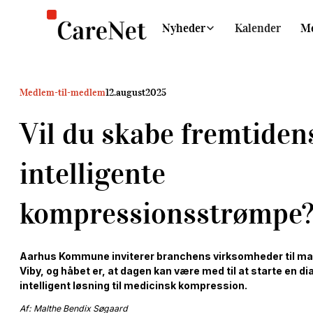
Nyheder
Kalender
M
Medlem-til-medlem
12
.
august
2025
Vil du skabe fremtiden
intelligente
kompressionsstrømpe
‍Aarhus Kommune inviterer branchens virksomheder til mar
Viby, og håbet er, at dagen kan være med til at starte en di
intelligent løsning til medicinsk kompression.
Af: Malthe Bendix Søgaard