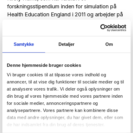
forskningsstipendium inden for simulation på
Health Education England i 2011 og arbejder på
en ph.d. om simulation.
Konferencen afholdes den 23. maj 2019 fra
8.30-15.40 i Torvehallerne i Vejle.
Samtykke
Detaljer
Om
Læs mere og tilmed dig
her
Denne hjemmeside bruger cookies
Vi bruger cookies til at tilpasse vores indhold og
annoncer, til at vise dig funktioner til sociale medier og til
at analysere vores trafik. Vi deler også oplysninger om
din brug af vores hjemmeside med vores partnere inden
for sociale medier, annonceringspartnere og
analysepartnere. Vores partnere kan kombinere disse
data med andre oplysninger, du har givet dem, eller som
de har indsamlet fra din brug af deres tjenester.