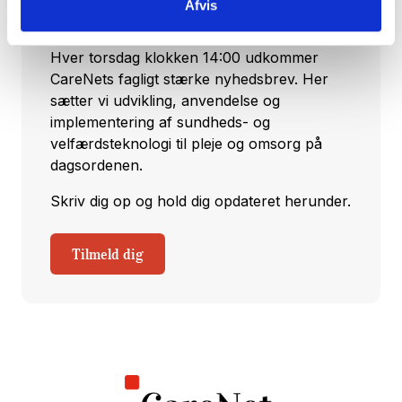
arrangementer direkte i din og dine
Afvis
kollegaers indbakke.
Hver torsdag klokken 14:00 udkommer
CareNets fagligt stærke nyhedsbrev. Her
sætter vi udvikling, anvendelse og
implementering af sundheds- og
velfærdsteknologi til pleje og omsorg på
dagsordenen.
Skriv dig op og hold dig opdateret herunder.
Tilmeld dig