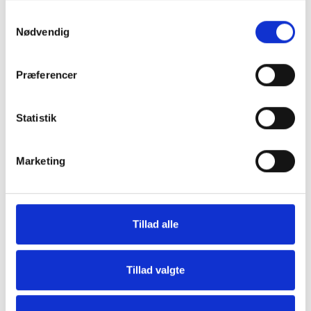
Samtykkevalg
Nødvendig
Præferencer
Statistik
Marketing
Tilmeld dig vores nyhedsbrev
Vil du opdateres på, hvad der rør sig inden
for sundheds- og velfærdsteknologien uge
Tillad alle
efter uge?
Hos CareNet leverer vi hellere end gerne
Tillad valgte
dugfriske nyheder fra branchen samt et
overblik over nye og spændende