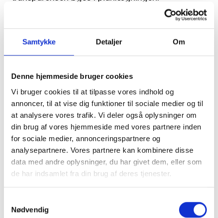
For planlægger i hjemmeplejen Ninna
Christensen er netop dette en afgørende gevinst
Samtykke
Detaljer
Om
ved projektet.
- Planlæggerne i hjemmeplejen har en kæmpe
Denne hjemmeside bruger cookies
tavs viden, og vi forsøger hele tiden at afveje
hensyn og behov i forhold at lave gode planer.
Vi bruger cookies til at tilpasse vores indhold og
annoncer, til at vise dig funktioner til sociale medier og til
Jeg håber, at det her projekt kan være med til at
at analysere vores trafik. Vi deler også oplysninger om
gøre noget af den tavse viden til fælles viden,
din brug af vores hjemmeside med vores partnere inden
og at det bliver mere klart, hvad jeg skal vægte
for sociale medier, annonceringspartnere og
og prioritere i min planlægning, fortalte hun.
analysepartnere. Vores partnere kan kombinere disse
data med andre oplysninger, du har givet dem, eller som
Hvad gør brugen af AI ved måden, hvorpå
de har indsamlet fra din brug af deres tjenester.
man arbejder i kommunen?
Når man ændrer arbejdsmetoder i kommunen til
Samtykkevalg
Nødvendig
nu at arbejde med kunstig intelligens, kræver