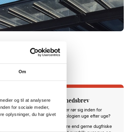
Om
Tilmeld dig vores nyhedsbrev
 medier og til at analysere
nden for sociale medier,
Vil du opdateres på, hvad der rør sig inden for
e oplysninger, du har givet
sundheds- og velfærdsteknologien uge efter uge?
Hos CareNet leverer vi hellere end gerne dugfriske