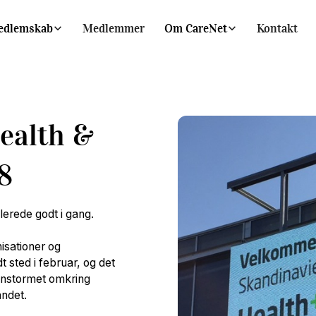
edlemskab
Medlemmer
Om CareNet
Kontakt
ealth &
8
erede godt i gang.
isationer og
 sted i februar, og det
ainstormet omkring
ndet.