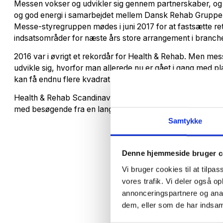
Messen vokser og udvikler sig gennem partnerskaber, og 
og god energi i samarbejdet mellem Dansk Rehab Gruppe 
Messe-styregruppen mødes i juni 2017 for at fastsætte re
indsatsområder for næste års store arrangement i branch
2016 var i øvrigt et rekordår for Health & Rehab. Men mes
udvikle sig, hvorfor man allerede nu er gået i gang med 
kan få endnu flere kvadratmeter og besøgende i 2018.
Health & Rehab Scandinavia har gennem årene udviklet sig
med besøgende fra en lang række lande fra hele verden.
Samtykke
Denne hjemmeside bruger c
Vi bruger cookies til at tilpas
vores trafik. Vi deler også 
annonceringspartnere og anal
dem, eller som de har indsaml