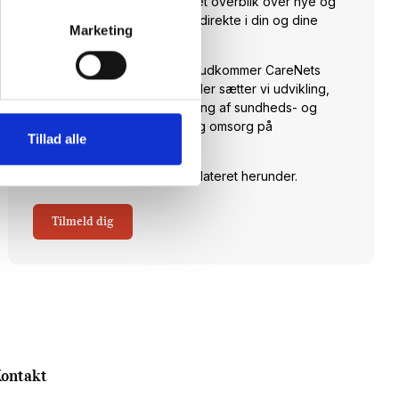
nyheder fra branchen samt et overblik over nye og
spændende arrangementer direkte i din og dine
Marketing
kollegaers indbakke.
Hver torsdag klokken 14:00 udkommer CareNets
fagligt stærke nyhedsbrev. Her sætter vi udvikling,
anvendelse og implementering af sundheds- og
velfærdsteknologi til pleje og omsorg på
Tillad alle
dagsordenen.
Skriv dig op og hold dig opdateret herunder.
Tilmeld dig
ontakt