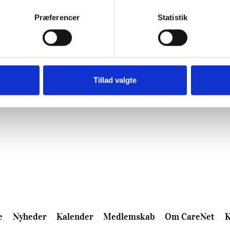
Præferencer
Statistik
Tillad valgte
e
Nyheder
Kalender
Medlemskab
Om CareNet
K