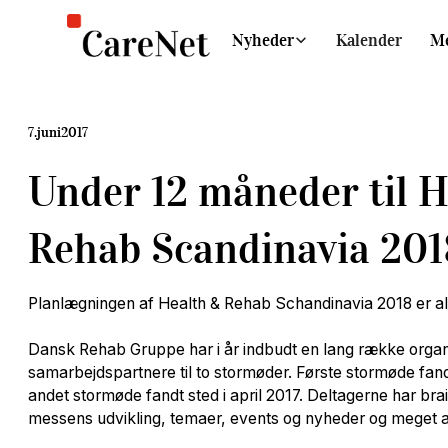
Nyheder
Kalender
M
7
.
juni
2017
Under 12 måneder til H
Rehab Scandinavia 201
Planlægningen af Health & Rehab Schandinavia 2018 er all
Dansk Rehab Gruppe har i år indbudt en lang række organ
samarbejdspartnere til to stormøder. Første stormøde fandt
andet stormøde fandt sted i april 2017. Deltagerne har br
messens udvikling, temaer, events og nyheder og meget a