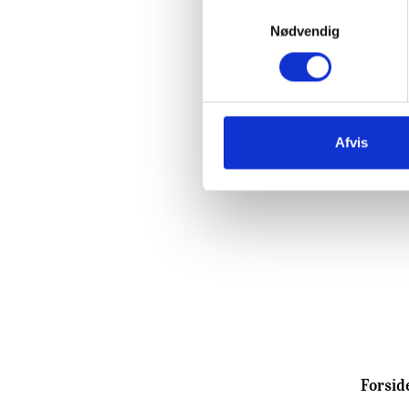
Samtykkevalg
Nødvendig
Afvis
Forsid