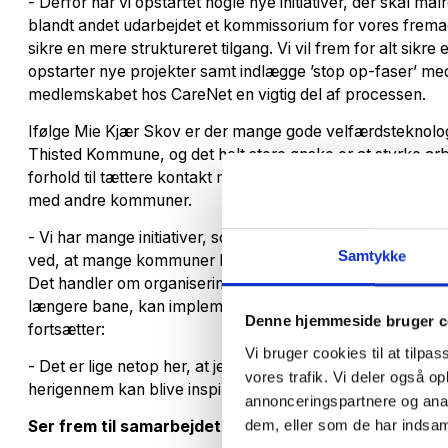
- Derfor har vi opstartet nogle nye initiativer, der skal m
blandt andet udarbejdet et kommissorium for vores frema
sikre en mere struktureret tilgang. Vi vil frem for alt sik
opstarter nye projekter samt indlægge ’stop op-faser’ me
medlemskabet hos CareNet en vigtig del af processen.
Ifølge Mie Kjær Skov er der mange gode velfærdsteknologi
Thisted Kommune, og det helt store ønske er at styrke ar
forhold til tættere kontakt med udbydere af løsningerne, men
med andre kommuner.
- Vi har mange initiativer, som vi gerne vil sætte i gang. N
Samtykke
ved, at mange kommuner har lavet grundige afprøvninger af 
Det handler om organisering, hvem skal løse hvad og hvord
længere bane, kan implementeres og snakke sammen med 
Denne hjemmeside bruger c
fortsætter:
Vi bruger cookies til at tilpas
- Det er lige netop her, at jeg ser stor værdi i et netværk 
vores trafik. Vi deler også 
herigennem kan blive inspireret og erfaringsudveksle m
annonceringspartnere og anal
dem, eller som de har indsaml
Ser frem til samarbejdet med CareNet