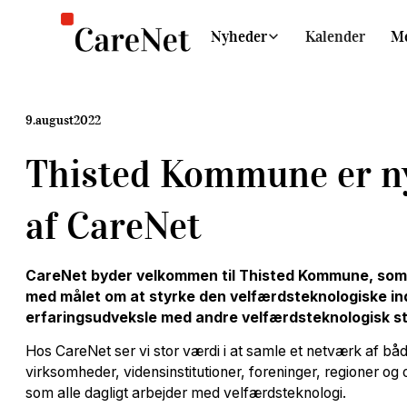
Nyheder
Kalender
M
9
.
august
2022
Thisted Kommune er n
af CareNet
CareNet byder velkommen til Thisted Kommune, som t
med målet om at styrke den velfærdsteknologiske i
erfaringsudveksle med andre velfærdsteknologisk 
Hos CareNet ser vi stor værdi i at samle et netværk af b
virksomheder, vidensinstitutioner, foreninger, regioner og
som alle dagligt arbejder med velfærdsteknologi.