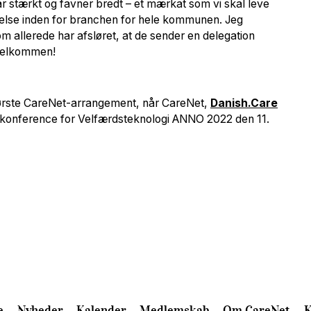
år stærkt og favner bredt – et mærkat som vi skal leve
sdannelse inden for branchen for hele kommunen. Jeg
 allerede har afsløret, at de sender en delegation
 Velkommen!
 første CareNet-arrangement, når CareNet,
Danish.Care
e konference for Velfærdsteknologi ANNO 2022 den 11.
e
Nyheder
Kalender
Medlemskab
Om CareNet
K