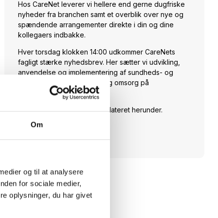
Hos CareNet leverer vi hellere end gerne dugfriske
nyheder fra branchen samt et overblik over nye og
spændende arrangementer direkte i din og dine
kollegaers indbakke.
Hver torsdag klokken 14:00 udkommer CareNets
fagligt stærke nyhedsbrev. Her sætter vi udvikling,
anvendelse og implementering af sundheds- og
velfærdsteknologi til pleje og omsorg på
dagsordenen.
Skriv dig op og hold dig opdateret herunder.
Om
Tilmeld dig
 medier og til at analysere
nden for sociale medier,
e oplysninger, du har givet