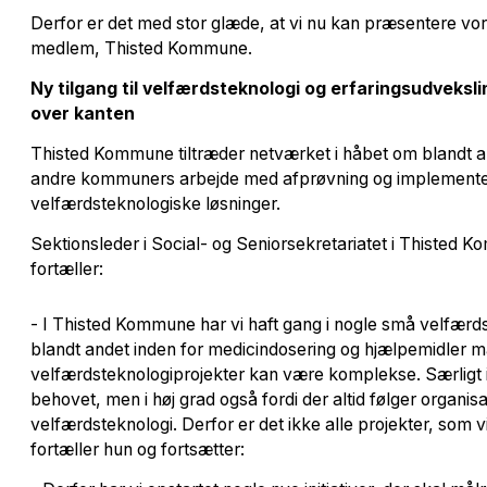
Derfor er det med stor glæde, at vi nu kan præsentere v
medlem, Thisted Kommune.
Ny tilgang til velfærdsteknologi og erfaringsudveksli
over kanten
Thisted Kommune tiltræder netværket i håbet om blandt ande
andre kommuners arbejde med afprøvning og implemente
velfærdsteknologiske løsninger.
Sektionsleder i Social- og Seniorsekretariatet i Thisted
fortæller:
- I Thisted Kommune har vi haft gang i nogle små velfærdst
blandt andet inden for medicindosering og hjælpemidler m
velfærdsteknologiprojekter kan være komplekse. Særligt i fo
behovet, men i høj grad også fordi der altid følger organi
velfærdsteknologi. Derfor er det ikke alle projekter, som vi
fortæller hun og fortsætter: