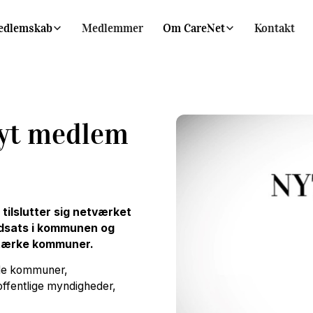
edlemskab
Medlemmer
Om CareNet
Kontakt
yt medlem
ilslutter sig netværket
ndsats i kommunen og
stærke kommuner.
åde kommuner,
 offentlige myndigheder,