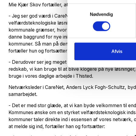
Mie Kjær Skov fortæller, at Thisted Kommune ser frem til 
Samtykkevalg
Nødvendig
- Jeg ser god værdi i CareNets brede netværk. Som kommun
velfærdsteknologiske løsninger, og derfor håber jeg, at vi
kommunale grænser, hvor andre kommuners erfaringer, im
danne baggrund for nye initiativer her i Thisted – ligesom
kommuner. Så man på den måde ikke skal starte helt fra b
fortæller hun og fortsætter:
Afvis
- Derudover ser jeg meget frem til at deltage i de mange
redskab, vi kan bruge til at blive klogere på nye løsninger, 
bruge i vores daglige arbejde i Thisted.
Netværksleder i CareNet, Anders Lyck Fogh-Schultz, by
samarbejdet.
- Det er med stor glæde, at vi kan byde velkommen til e
Kommunes ønske om en styrket velfærdsteknologisk indsa
kommuner taler direkte ind i essensen af vores netværk, o
at melde sig ind, fortæller han og fortsætter: