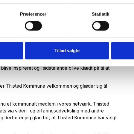
at blive en del af CareNets netværk.
Præferencer
Statistik
e vil vi rigtig gerne styrke vores arbejde med
 her kan få en platform, hvor vi kan arbejde på tværs af
plementeringsplaner, vejledninger og så videre, kan
 også vores erfaringer kan skabe værdi for andre
unden, men høster fra det, der allerede findes derude,
Tillad valgte
 CareNet-arrangementer, som jeg ser som et godt
blive inspireret og i sidste ende blive klædt på til at
der Thisted Kommune velkommen og glæder sig til
ndnu et kommunalt medlem i vores netværk. Thisted
ts via viden- og erfaringsudveksling med andre
g derfor er jeg glad for, at Thisted Kommune har valgt