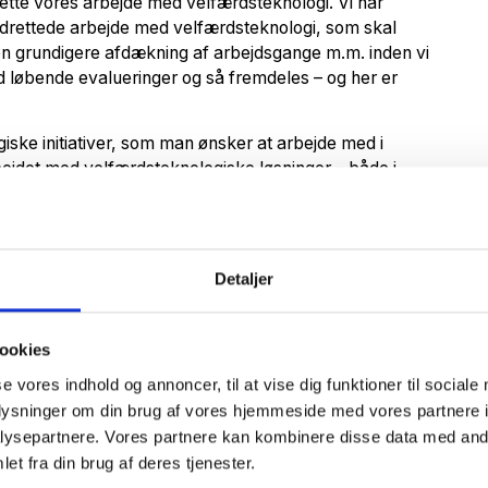
ålrette vores arbejde med velfærdsteknologi. Vi har
drettede arbejde med velfærdsteknologi, som skal
re en grundigere afdækning af arbejdsgange m.m. inden vi
d løbende evalueringer og så fremdeles – og her er
ske initiativer, som man ønsker at arbejde med i
bejdet med velfærdsteknologiske løsninger – både i
 vigtigst af alt i forhold til viden- og erfaringsdeling
oget af det første er digital træning og skærmbesøg. Vi
Detaljer
begge dele, og det er egentlig også hertil, vi er nået.
an, og hvordan sikrer vi, at løsningerne, på den
vores allerede etablerede systemer, fortæller hun og
ookies
se vores indhold og annoncer, til at vise dig funktioner til sociale
som CareNet – og derfor håber jeg også, at vi
oplysninger om din brug af vores hjemmeside med vores partnere i
ed andre kommuner.
ysepartnere. Vores partnere kan kombinere disse data med andr
et fra din brug af deres tjenester.