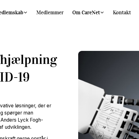
edlemskab
Medlemmer
Om CareNet
Kontakt
afhjælpning
VID-19
vative løsninger, der er
 Og spørger man
t Anders Lyck Fogh-
f udviklingen.
onskraft gerne opstår i