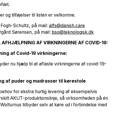
eNet.
og tilføjelser til listen er velkomne.
k Fogh-Schultz, på mail:
alfs@danish.care
tergård Sørensen, på mail:
bso@teknologisk.dk
 AFHJÆLPNING AF VIRKNINGERNE AF COVID-19:
ning af Covid-19 virkningerne:
yder nu hjælp til at aflaste virkningerne af covid-19-
ng af puder og madrasser til kørestole
ehov for ekstra hurtig levering af eksempelvis
rskilt AKUT-produktionslinje, så virksomheden på én
 Wolturnus tilbyder selv at køre ud i forbindelse med