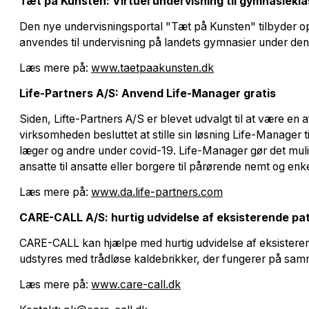
Tæt på Kunsten: Virtuel undervisning til gymnasiekl
Den nye undervisningsportal "Tæt på Kunsten" tilbyder op
anvendes til undervisning på landets gymnasier under de
Læs mere på:
www.taetpaakunsten.dk
Life-Partners A/S: Anvend Life-Manager gratis
Siden, Lifte-Partners A/S er blevet udvalgt til at være e
virksomheden besluttet at stille sin løsning Life-Manager 
læger og andre under covid-19. Life-Manager gør det muli
ansatte til ansatte eller borgere til pårørende nemt og en
Læs mere på:
www.da.life-partners.com
CARE-CALL A/S: hurtig udvidelse af eksisterende p
CARE-CALL kan hjælpe med hurtig udvidelse af eksisteren
udstyres med trådløse kaldebrikker, der fungerer på sam
Læs mere på:
www.care-call.dk