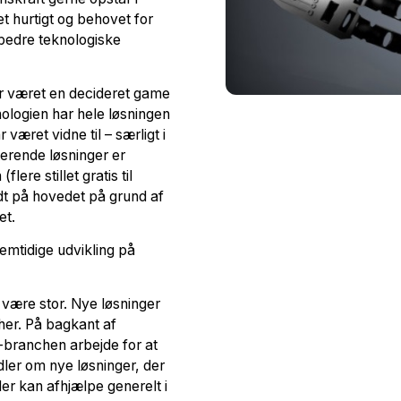
et hurtigt og behovet for
 bedre teknologiske
har været en decideret game
nologien har hele løsningen
været vidne til – særligt i
terende løsninger er
ere stillet gratis til
dt på hovedet på grund af
et.
remtidige udvikling på
 være stor. Nye løsninger
 her. På bagkant af
i-branchen arbejde for at
ler om nye løsninger, der
er kan afhjælpe generelt i