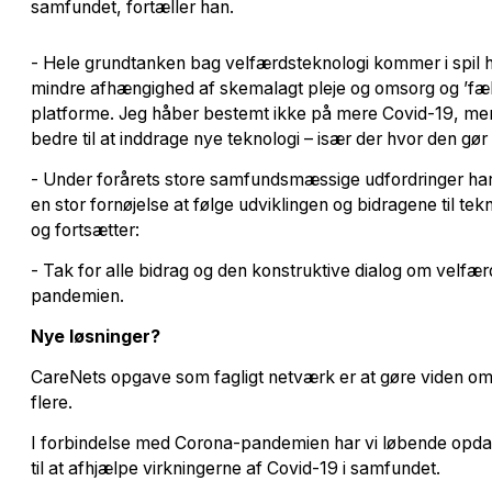
samfundet, fortæller han.
- Hele grundtanken bag velfærdsteknologi kommer i spil h
mindre afhængighed af skemalagt pleje og omsorg og ’fæll
platforme. Jeg håber bestemt ikke på mere Covid-19, me
bedre til at inddrage nye teknologi – især der hvor den gør e
- Under forårets store samfundsmæssige udfordringer har 
en stor fornøjelse at følge udviklingen og bidragene til te
og fortsætter:
- Tak for alle bidrag og den konstruktive dialog om velfæ
pandemien.
Nye løsninger?
CareNets opgave som fagligt netværk er at gøre viden om 
flere.
I forbindelse med Corona-pandemien har vi løbende opdate
til at afhjælpe virkningerne af Covid-19 i samfundet.