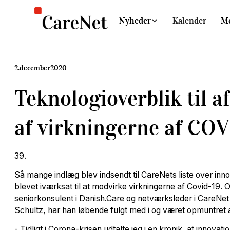
Nyheder
Kalender
M
2
.
december
2020
Teknologioverblik til 
af virkningerne af CO
39.
Så mange indlæg blev indsendt til CareNets liste over inno
blevet iværksat til at modvirke virkningerne af Covid-19.
seniorkonsulent i Danish.Care og netværksleder i CareNe
Schultz, har han løbende fulgt med i og været opmuntret a
- Tidligt i Corona-krisen udtalte jeg i en kronik, at innovati