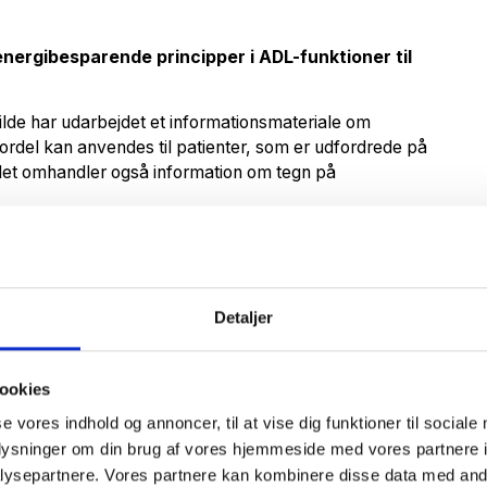
nergibesparende principper i ADL-funktioner til
ilde har udarbejdet et informationsmateriale om
rdel kan anvendes til patienter, som er udfordrede på
let omhandler også information om tegn på
r til kommuner. Med henblik på at imødekomme den
Detaljer
 tryghed hos ældre borgere, kan kommuner lige nu låne
f kald til medarbejdere af Cekura. Begrænset antal.
ookies
se vores indhold og annoncer, til at vise dig funktioner til sociale
/
oplysninger om din brug af vores hjemmeside med vores partnere i
ysepartnere. Vores partnere kan kombinere disse data med andr