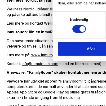
Wellness Nordic: lån sansestole til beboere og patie
dem, eller som de har indsaml
Wellness Nordic udlåner sine sansestole til beboere og pa
Samtykkevalg
og påvirke adfærd blandt mange målgrupper.
Nødvendig
Læs mere og kontakt Wellness Nordic på:
www.wellnessn
inmutouch: lån en inmuRELAX i 30 dage
Den nuværende situation betyder, at mange ældre bliver af
velvære og trivsel. Lån sansepuden inmuRELAX i 30 dage
Afvis
Læs mere på:
www.inmutouch.com
Kontakt:
info@inmutouch.com
(send en lille hilsen med)
Viewcare: "FamilyRoom" skaber kontakt mellem æld
Viewcare har udviklet app'en "FamilyRoom" til pårørende. 
computerskærm, de normalt anvender til at tale med sun
Apples App Store og Google Play og stilles gratis til rådi
skærm - i første omgang frem til medio maj.