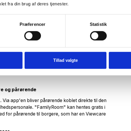
nter
et fra din brug af deres tjenester.
tienter, som ved hjælp af stimuli kan skabe ro, tryghed
Præferencer
Statistik
ordic.com
skåret fra fysisk kontakt, hvilket går ud over deres
 hos inmutouch. Begrænset antal.
Tillad valgte
re og pårørende
Via app'en bliver pårørende koblet direkte til den
dhedspersonale. "FamilyRoom" kan hentes gratis i
ghed for pårørende til borgere, som har en Viewcare