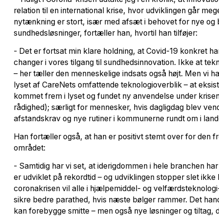
relation til en international krise, hvor udviklingen går meg
nytænkning er stort, især med afsæt i behovet for nye og
sundhedsløsninger, fortæller han, hvortil han tilføjer:
- Det er fortsat min klare holdning, at Covid-19 konkret 
changer i vores tilgang til sundhedsinnovation. Ikke at tek
– her tæller den menneskelige indsats også højt. Men vi har 
lyset af CareNets omfattende teknologioverblik – at eksis
kommet frem i lyset og fundet ny anvendelse under krisen (fl
rådighed); særligt for mennesker, hvis dagligdag blev ven
afstandskrav og nye rutiner i kommunerne rundt om i land
Han fortæller også, at han er positivt stemt over for den f
området:
- Samtidig har vi set, at iderigdommen i hele branchen har
er udviklet på rekordtid – og udviklingen stopper slet ikke
coronakrisen vil alle i hjælpemiddel- og velfærdsteknolog
sikre bedre parathed, hvis næste bølger rammer. Det hand
kan forebygge smitte – men også nye løsninger og tiltag, d