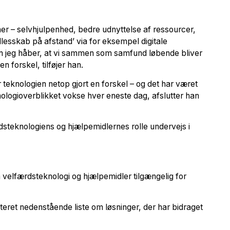
er – selvhjulpenhed, bedre udnyttelse af ressourcer,
esskab på afstand’ via for eksempel digitale
n jeg håber, at vi sammen som samfund løbende bliver
n forskel, tilføjer han.
teknologien netop gjort en forskel – og det har været
knologioverblikket vokse hver eneste dag, afslutter han
rdsteknologiens og hjælpemidlernes rolle undervejs i
velfærdsteknologi og hjælpemidler tilgængelig for
ret nedenstående liste om løsninger, der har bidraget