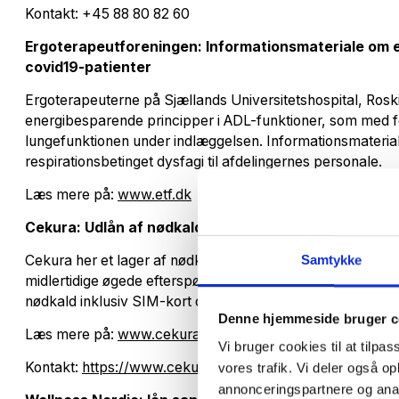
Kontakt: +45 88 80 82 60
Ergoterapeutforeningen: Informationsmateriale om e
covid19-patienter
Ergoterapeuterne på Sjællands Universitetshospital, Rosk
energibesparende principper i ADL-funktioner, som med fo
lungefunktionen under indlæggelsen. Informationsmateria
respirationsbetinget dysfagi til afdelingernes personale.
Læs mere på:
www.etf.dk
Cekura: Udlån af nødkaldsalarmer til ældreområdet
Cekura her et lager af nødkaldssystemer, som de udlåne
Samtykke
midlertidige øgede efterspørgsel efter nødkaldeudstyr og
nødkald inklusiv SIM-kort og opsætning af viderestilling a
Denne hjemmeside bruger c
Læs mere på:
www.cekura.dk
Vi bruger cookies til at tilpas
Kontakt:
https://www.cekura.dk/offentlig-kontakt-udlaan
vores trafik. Vi deler også 
annonceringspartnere og anal