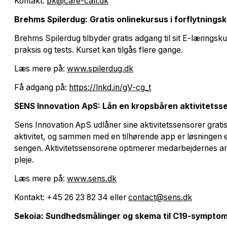
Kontakt:
pk@care-call.dk
Brehms Spilerdug: Gratis onlinekursus i forflytnings
Brehms Spilerdug tilbyder gratis adgang til sit E-læringsku
praksis og tests. Kurset kan tilgås flere gange.
Læs mere på:
www.spilerdug.dk
Få adgang på:
https://lnkd.in/gV-cg_t
SENS Innovation ApS: Lån en kropsbåren aktivitetsse
Sens Innovation ApS udlåner sine aktivitetssensorer gratis
aktivitet, og sammen med en tilhørende app er løsningen en
sengen. Aktivitetssensorene optimerer medarbejdernes arbe
pleje.
Læs mere på:
www.sens.dk
Kontakt: +45 26 23 82 34 eller
contact@sens.dk
Sekoia: Sundhedsmålinger og skema til C19-sympto