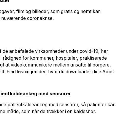
asser
gaver, film og billeder, som gratis og nemt kan
n nuværende coronakrise.
n af de anbefalede virksomheder under covid-19, har
til rådighed for kommuner, hospitaler, praktiserede
gt at videokommunikere mellem ansatte til borgere,
kelt. Find løsningen der, hvor du downloader dine Apps.
atientkaldeanlæg med sensorer
de patientkaldeanlæg med sensorer, så patienter kan
me måde, som når de trækker i en kaldesnor.