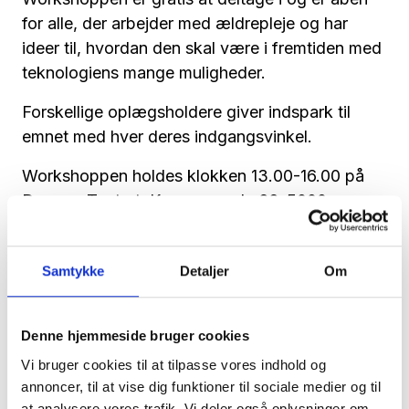
for alle, der arbejder med ældrepleje og har
ideer til, hvordan den skal være i fremtiden med
teknologiens mange muligheder.
Forskellige oplægsholdere giver indspark til
emnet med hver deres indgangsvinkel.
Workshoppen holdes klokken 13.00-16.00 på
Dacapo Teatret, Kongensgade 66, 5000
Odense C.
Læs mere her:
Invitation 3. juni 2010 (761 KB)
Samtykke
Detaljer
Om
Denne hjemmeside bruger cookies
Vi bruger cookies til at tilpasse vores indhold og
annoncer, til at vise dig funktioner til sociale medier og til
at analysere vores trafik. Vi deler også oplysninger om