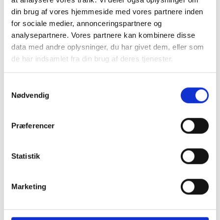
din brug af vores hjemmeside med vores partnere inden
for sociale medier, annonceringspartnere og
analysepartnere. Vores partnere kan kombinere disse
data med andre oplysninger, du har givet dem, eller som
Tilmeld dig vores nyhedsbrev
de har indsamlet fra din brug af deres tjenester.
Vil du opdateres på, hvad der rør sig inden
for sundheds- og velfærdsteknologien uge
Samtykkevalg
efter uge?
Nødvendig
Hos CareNet leverer vi hellere end gerne
dugfriske nyheder fra branchen samt et
Præferencer
overblik over nye og spændende
arrangementer direkte i din og dine
Statistik
kollegaers indbakke.
Hver torsdag klokken 14:00 udkommer
Marketing
CareNets fagligt stærke nyhedsbrev. Her
sætter vi udvikling, anvendelse og
implementering af sundheds- og