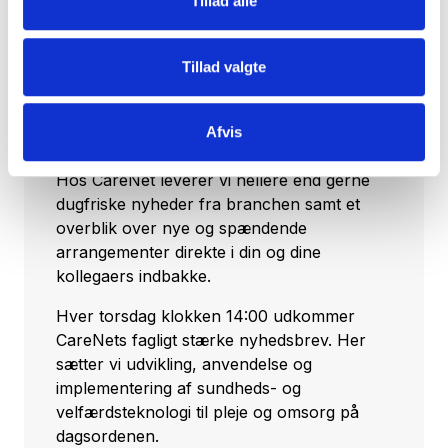
Tillad alle
Tilmeld dig vores nyhedsbrev
Tillad valgte
Vil du opdateres på, hvad der rør sig inden
for sundheds- og velfærdsteknologien uge
Afvis
efter uge?
Hos CareNet leverer vi hellere end gerne
dugfriske nyheder fra branchen samt et
overblik over nye og spændende
arrangementer direkte i din og dine
kollegaers indbakke.
Hver torsdag klokken 14:00 udkommer
CareNets fagligt stærke nyhedsbrev. Her
sætter vi udvikling, anvendelse og
implementering af sundheds- og
velfærdsteknologi til pleje og omsorg på
dagsordenen.