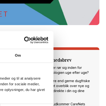
Om
Tilmeld dig vores nyhedsbrev
Vil du opdateres på, hvad der rør sig inden for
sundheds- og velfærdsteknologien uge efter uge?
 medier og til at analysere
Hos CareNet leverer vi hellere end gerne dugfriske
nden for sociale medier,
nyheder fra branchen samt et overblik over nye og
e oplysninger, du har givet
spændende arrangementer direkte i din og dine
kollegaers indbakke.
Hver torsdag klokken 14:00 udkommer CareNets