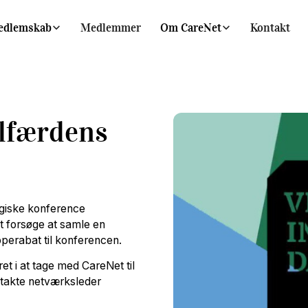
edlemskab
Medlemmer
Om CareNet
Kontakt
elfærdens
ogiske konference
t forsøge at samle en
erabat til konferencen.
et i at tage med CareNet til
takte netværksleder