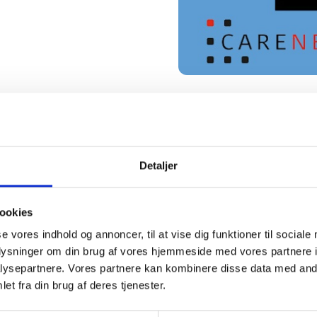
Detaljer
ookies
nce om velfærdsinnovation. Her mødes velfærdsledere
se vores indhold og annoncer, til at vise dig funktioner til sociale
for at dele erfaringer, løsninger og idéer. Deltagerne
oplysninger om din brug af vores hjemmeside med vores partnere i
e og frivillige organisationer på tværs af Danmark.
ysepartnere. Vores partnere kan kombinere disse data med andr
et fra din brug af deres tjenester.
vativ, bedre og mere bæredygtig retning.