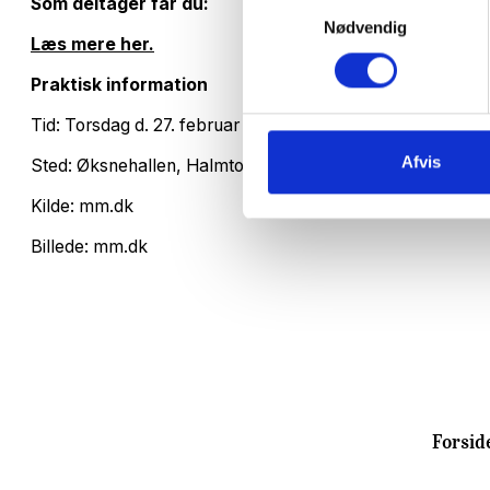
Samtykkevalg
Som deltager får du:
Nødvendig
Læs mere her.
Praktisk information
Tid: Torsdag d. 27. februar kl. 08.30-17.00
Afvis
Sted: Øksnehallen, Halmtorvet 11, 1700 København
Kilde: mm.dk
Billede: mm.dk
Forsid