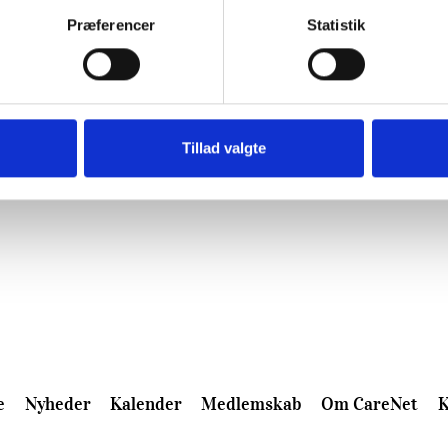
Præferencer
Statistik
Tillad valgte
e
Nyheder
Kalender
Medlemskab
Om CareNet
K