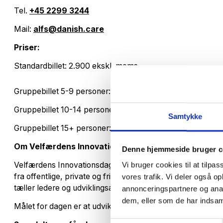
Tel.
+45 2299 3244
Mail:
alfs@danish.care
Priser:
Standardbillet: 2.900 ekskl. moms.
Gruppebillet 5-9 personer: 2.025 ekskl. moms.
Gruppebillet 10-14 personer: 1.825 ekskl. moms.
Samtykke
Gruppebillet 15+ personer: 1.550 ekskl. moms.
Om Velfærdens Innovationsdag
Denne hjemmeside bruger c
Velfærdens Innovationsdag er Danmarks største konfere
Vi bruger cookies til at tilpas
fra offentlige, private og frivillige organisationer hvert år 
vores trafik. Vi deler også 
tæller ledere og udviklingsansvarlige fra offentlige, privat
annonceringspartnere og anal
dem, eller som de har indsaml
Målet for dagen er at udvikle velfærdssamfundet i en inno