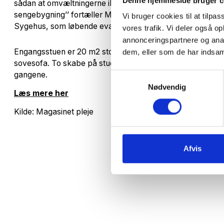
Denne hjemmeside bruger c
sådan at omvæltningerne ikke bliver så store, når vi flytte
sengebygning’’ fortæller Marianne Gjerstrup Thomsen ch
Vi bruger cookies til at tilpas
Sygehus, som løbende evaluerer på teststuen.
vores trafik. Vi deler også 
annonceringspartnere og anal
Engangsstuen er 20 m2 stor med tilhørende bad og toilet, 
dem, eller som de har indsaml
sovesofa. To skabe på stuen er forsynet med alt, hvad per
gangene.
Samtykkevalg
Nødvendig
Læs mere her
Kilde: Magasinet pleje
Afvis