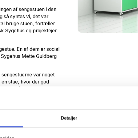
lingen af sengestuen i den
 så syntes vi, det var
al bruge stuen, fortæller
k Sygehus og projektejer
gestue. En af dem er social
k Sygehus Mette Guldberg
å sengestuerne var noget
på en stue, hvor der god
 bruge, så vi skal ikke
te Guldberg Bruun og
tid. Især når man laver om
Detaljer
 sengestuens ”børnesygdomme”