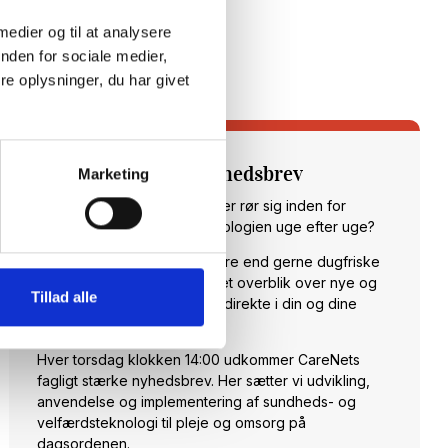
 medier og til at analysere
nden for sociale medier,
e oplysninger, du har givet
Tilmeld dig vores nyhedsbrev
Marketing
Vil du opdateres på, hvad der rør sig inden for
sundheds- og velfærdsteknologien uge efter uge?
Hos CareNet leverer vi hellere end gerne dugfriske
nyheder fra branchen samt et overblik over nye og
Tillad alle
spændende arrangementer direkte i din og dine
kollegaers indbakke.
Hver torsdag klokken 14:00 udkommer CareNets
fagligt stærke nyhedsbrev. Her sætter vi udvikling,
anvendelse og implementering af sundheds- og
velfærdsteknologi til pleje og omsorg på
dagsordenen.