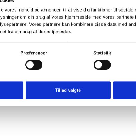
ookies
r over i den nye
efterapeut på Sydvestjysk
se vores indhold og annoncer, til at vise dig funktioner til sociale
oplysninger om din brug af vores hjemmeside med vores partnere i
ysepartnere. Vores partnere kan kombinere disse data med andr
og med god plads til, at pårørende kan overnatte på en
et fra din brug af deres tjenester.
sonalet skal bruge – ting som tidligere lå i depotrum på
Præferencer
Statistik
Tillad valgte