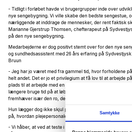
- Tidligt i forløbet havde vi brugergrupper inde over udvik
nye sengebygning. Vi ville skabe den bedste sengestue, og
nærliggende at inddrage de mennesker, der rent faktisk sk
Marianne Gjerstrup Thomsen, chefterapeut på Sydvestjys
på den nye sengebygning.
Medarbejderne er dog positivt stemt over for den nye sen
og sundhedsassistent med 26 års erfaring på Sydvestjys
Bruun
- Jeg har jo været med fra gammel tid, hvor forholdene p
helt andet. Det er jo et privilegium at få lov til at arbejde 
plads til at arbejde med en patient. Her er alt, hvad vi skal
længere bruge tid på at løbe efter tingene, fortæller Met
fremhæver især den ro, der er på ensengsstuen.
Hun lægger dog ikke skjul på, at al implementering tager 
Samtykke
på, hvordan plejepersonalet har arbejdet i årevis.
- Vi håber, at ved at teste i god tid, så får vi luset ud i