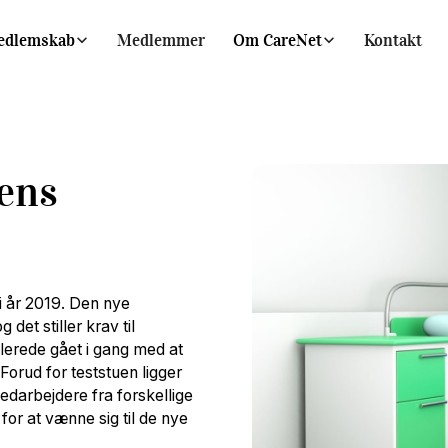
edlemskab
Medlemmer
Om CareNet
Kontakt
dens
i år 2019. Den nye
et stiller krav til
llerede gået i gang med at
Forud for teststuen ligger
edarbejdere fra forskellige
or at vænne sig til de nye