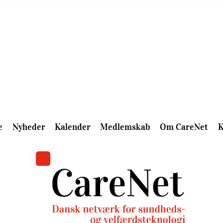
e
Nyheder
Kalender
Medlemskab
Om CareNet
K