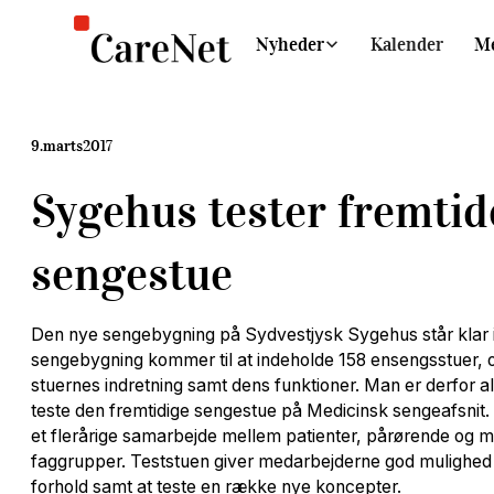
Nyheder
Kalender
M
9
.
marts
2017
Sygehus tester fremti
sengestue
Den nye sengebygning på Sydvestjysk Sygehus står klar 
sengebygning kommer til at indeholde 158 ensengsstuer, og d
stuernes indretning samt dens funktioner. Man er derfor a
teste den fremtidige sengestue på Medicinsk sengeafsnit. 
et flerårige samarbejde mellem patienter, pårørende og m
faggrupper. Teststuen giver medarbejderne god mulighed f
forhold samt at teste en række nye koncepter.