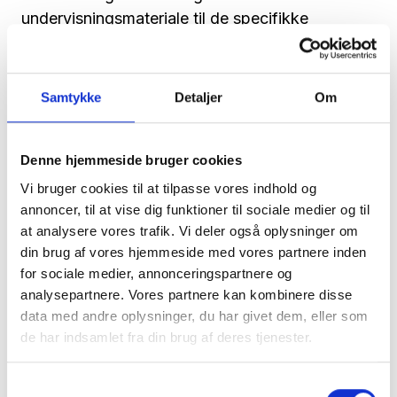
undervisningsmateriale til de specifikke
velfærdsteknologiske hjælpemidler.
SOSU Sjællands Center for Velfærdsteknologi
Samtykke
Detaljer
Om
bruges også af afdelinger i Næstved, Køge,
Slagelse, Roskilde og Holbæk.
Denne hjemmeside bruger cookies
SOSU Sjælland havde i 2015 et årselevtal på
1.795. (1 årselev = 40 ugers undervisning), og
Vi bruger cookies til at tilpasse vores indhold og
annoncer, til at vise dig funktioner til sociale medier og til
mere end 6.000 kursister.
at analysere vores trafik. Vi deler også oplysninger om
Kontaktperson ind i CareNet er konsulent og
din brug af vores hjemmeside med vores partnere inden
for sociale medier, annonceringspartnere og
projektleder for Udvikling og Efteruddannelse
analysepartnere. Vores partnere kan kombinere disse
Thorbjørn Thorbjørnsen. Han fortæller om det
data med andre oplysninger, du har givet dem, eller som
nye medlemskab af CareNet:
de har indsamlet fra din brug af deres tjenester.
- Med et medlemskab af CareNet ønsker vi i
SOSU Sjælland at understøtte vor i forvejen
Samtykkevalg