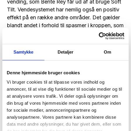
vending, som Bente Rey får ud af at bruge Soft
Tilt. Vendesystemet har nemlig også en positiv
effekt på en række andre områder. Det gælder
blandt andet i forhold til spasmer i kroppen, som
Bente har døjet en del med, og ikke mindst når
det kommer til forebyggelse af tryksår.
Samtykke
Detaljer
Om
- Desuden oplever jeg ikke længere at vågne
om natten på grund af spasmer i ben, fødder og
hænder, hvilket jeg gjorde før. Hertil kommer, at
Denne hjemmeside bruger cookies
Soft Tilt klart er med til at minimere risikoen for
Vi bruger cookies til at tilpasse vores indhold og
tryksår for mig, da jeg ikke selv er i stand til at
annoncer, til at vise dig funktioner til sociale medier og til
skifte stilling om natten, fortæller Bente Rey.
at analysere vores trafik. Vi deler også oplysninger om
din brug af vores hjemmeside med vores partnere inden
Et værdifuldt samarbejde
for sociale medier, annonceringspartnere og
analysepartnere. Vores partnere kan kombinere disse
Careturner har i løbet af 2022 – gennem
data med andre oplysninger, du har givet dem, eller som
Danish.Care – indledt et samarbejde med Dansk