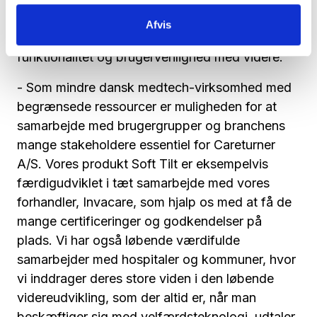
Kock, til vigtig viden for Careturner, som kan
Afvis
bruges til at udvikle videre på parametre som
funktionalitet og brugervenlighed med videre.
- Som mindre dansk medtech-virksomhed med
begrænsede ressourcer er muligheden for at
samarbejde med brugergrupper og branchens
mange stakeholdere essentiel for Careturner
A/S. Vores produkt Soft Tilt er eksempelvis
færdigudviklet i tæt samarbejde med vores
forhandler, Invacare, som hjalp os med at få de
mange certificeringer og godkendelser på
plads. Vi har også løbende værdifulde
samarbejder med hospitaler og kommuner, hvor
vi inddrager deres store viden i den løbende
videreudvikling, som der altid er, når man
beskæftiger sig med velfærdsteknologi, udtaler