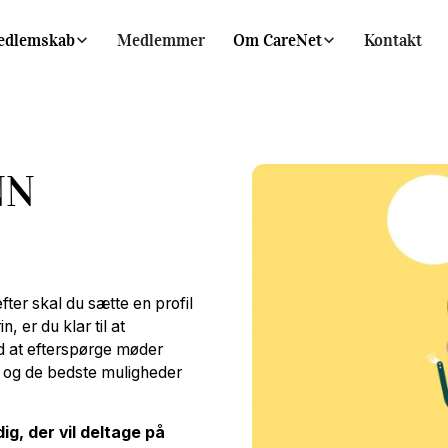
edlemskab
Medlemmer
Om CareNet
Kontakt
NN
fter skal du sætte en profil
, er du klar til at
ed at efterspørge møder
d og de bedste muligheder
ig, der vil deltage på