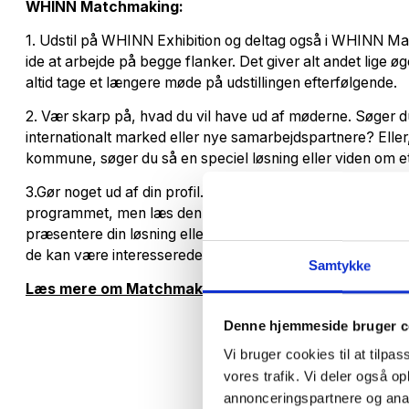
WHINN Matchmaking:
1. Udstil på WHINN Exhibition og deltag også i WHINN Ma
ide at arbejde på begge flanker. Det giver alt andet lige ø
altid tage et længere møde på udstillingen efterfølgende.
2. Vær skarp på, hvad du vil have ud af møderne. Søger du 
internationalt marked eller nye samarbejdspartnere? Eller,
kommune, søger du så en speciel løsning eller viden om 
3.Gør noget ud af din profil. Hvis du har deltaget tidligere, l
programmet, men læs den lige igennem så den er opdater
præsentere din løsning eller dine ønsker, jo hurtigere kan
de kan være interesserede i et møde.
Samtykke
Læs mere om Matchmaking her
Denne hjemmeside bruger c
Vi bruger cookies til at tilpas
vores trafik. Vi deler også 
annonceringspartnere og anal