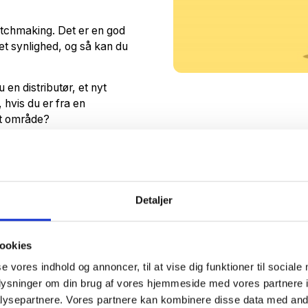
tchmaking. Det er en god
get synlighed, og så kan du
en distributør, et nyt
 hvis du er fra en
et område?
igger din gamle profil inde i
et. Jo mere simpelt du kan
 de øvrige deltagere se, om
Detaljer
ookies
se vores indhold og annoncer, til at vise dig funktioner til sociale
oplysninger om din brug af vores hjemmeside med vores partnere i
ysepartnere. Vores partnere kan kombinere disse data med andr