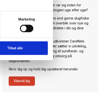
Vil du opdateres på, hvad der rør sig inden for
sundheds- og velfærdsteknologien uge efter uge?
Hos CareNet leverer vi hellere end gerne dugfriske
Marketing
nyheder fra branchen samt et overblik over nye og
spændende arrangementer direkte i din og dine
kollegaers indbakke.
Hver torsdag klokken 14:00 udkommer CareNets
fagligt stærke nyhedsbrev. Her sætter vi udvikling,
Tillad alle
anvendelse og implementering af sundheds- og
velfærdsteknologi til pleje og omsorg på
dagsordenen.
Skriv dig op og hold dig opdateret herunder.
Tilmeld dig