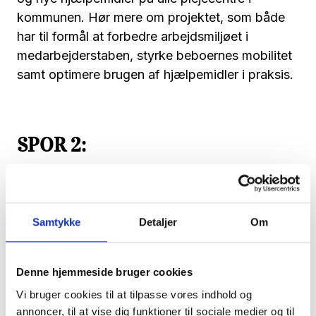
kommunen. Hør mere om projektet, som både
har til formål at forbedre arbejdsmiljøet i
medarbejderstaben, styrke beboernes mobilitet
samt optimere brugen af hjælpemidler i praksis.
SPOR 2:
Når omsorg og teknologi går hånd i hånd –
erfaringer med digital nærhed i ældreplejen
v. Ina Ahrensberg, global strategic key account
Samtykke
Detaljer
Om
manager hos Nemlia, og Daniel Juul
Rosengreen Christensen, konsulent i Kvalitets-
Denne hjemmeside bruger cookies
og Innovationsenhed ved Senior og Omsorg i
Aalborg Kommune
Vi bruger cookies til at tilpasse vores indhold og
annoncer, til at vise dig funktioner til sociale medier og til