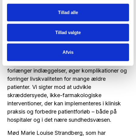
kliniske erfaringer fra ældremedicinsk
afdeling
Tillad alle
v. Helle Kjærgaard Kriegbaum, international
business developer ved Wellness Nordic, og
Tillad valgte
Marie Louise Strandberg, sygeplejerske og
Ph.d-studerende ved Amager/Hvidovre
Hospital
Afvis
Delirium er en alvorlig tilstand, der ofte
forlænger indlæggelser, øger komplikationer og
forringer livskvaliteten for mange ældre
patienter. Vi sigter mod at udvikle
skræddersyede, ikke-farmakologiske
interventioner, der kan implementeres i klinisk
praksis og forbedre patientforløb – både på
hospitaler og i det nære sundhedsvæsen.
Mød Marie Louise Strandberg, som har