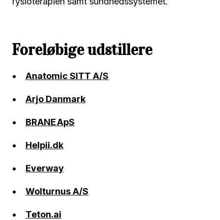
fysioterapien samt sundhedssystemet.
Foreløbige udstillere
Anatomic SITT A/S
Arjo Danmark
BRANE ApS
Helpii.dk
Everway
Wolturnus A/S
Teton.ai