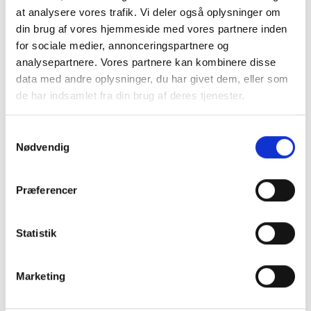
Hvordan kan teknologi styrke nærvær og
at analysere vores trafik. Vi deler også oplysninger om
tryghed i ældreplejen uden at fjerne det
din brug af vores hjemmeside med vores partnere inden
menneskelige aspekt? I dette oplæg deler
for sociale medier, annonceringspartnere og
analysepartnere. Vores partnere kan kombinere disse
Nemlia og Aalborg Kommune konkrete
data med andre oplysninger, du har givet dem, eller som
erfaringer fra et samarbejde om implementering
de har indsamlet fra din brug af deres tjenester.
af en digital løsning, der understøtter
kontinuitet, relationsskabelse og forbedret
Samtykkevalg
arbejdsglæde blandt medarbejdere i
Nødvendig
ældreplejen. Hør om, hvordan en ny tilgang til
"digital omsorg" skaber både værdi og varme –
Præferencer
og hvordan teknologien opleves i praksis af
både borgere og medarbejdere.
Statistik
Forskning og innovation i non-
Marketing
farmakologiske metoder - og konkrete