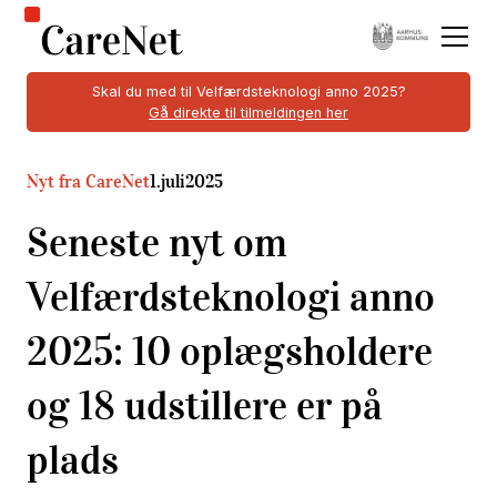
Skal du med til Velfærdsteknologi anno 2025?
Gå direkte til tilmeldingen her
Nyt fra CareNet
1
.
juli
2025
Seneste nyt om
Velfærdsteknologi anno
2025: 10 oplægsholdere
og 18 udstillere er på
plads