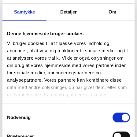
sanserne med velfærdsteknologi? (06.
oktober 2026 i Aarhus)
Samtykke
Detaljer
Om
De menneskelige sanser – og stimulering af
disse – er fundamentale for vores forståelse af
Denne hjemmeside bruger cookies
os selv og omverdenen - og vores ageren i
Vi bruger cookies til at tilpasse vores indhold og
denne. Men som så mange andre ting kan det
annoncer, til at vise dig funktioner til sociale medier og til
menneskelige sanseapparat dog bringes i
at analysere vores trafik. Vi deler også oplysninger om
ubalance. Her kan målrettet stimuli af sanserne
din brug af vores hjemmeside med vores partnere inden
for sociale medier, annonceringspartnere og
være afgørende - og her kan
analysepartnere. Vores partnere kan kombinere disse
velfærdsteknologiske løsninger spille en vigtig
data med andre oplysninger, du har givet dem, eller som
og aktiv rolle.
de har indsamlet fra din brug af deres tjenester.
Netop dette stiller CareNet skarpt på, når vi
inviterer til en dag i sansestimuleringens
Samtykkevalg
Nødvendig
tegn
den 06. oktober
i Aarhus. Her dykker vi i
fællesskab ned i, hvordan målrettet
sansestimulering kan påvirke både borgerens
Præferencer