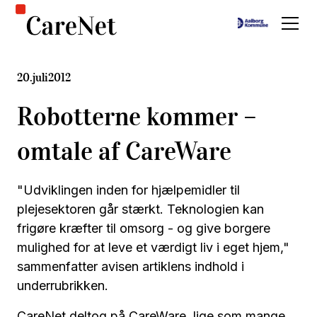
20
.
juli
2012
Robotterne kommer –
omtale af CareWare
"Udviklingen inden for hjælpemidler til
plejesektoren går stærkt. Teknologien kan
frigøre kræfter til omsorg - og give borgere
mulighed for at leve et værdigt liv i eget hjem,"
sammenfatter avisen artiklens indhold i
underrubrikken.
CareNet deltog på CareWare, lige som mange