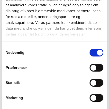
at analysere vores trafik. Vi deler også oplysninger om
din brug af vores hjemmeside med vores partnere inden
for sociale medier, annonceringspartnere og
analysepartnere. Vores partnere kan kombinere disse
data med andre oplysninger, du har givet dem, eller som
de har indsamlet fra din brug af deres tjenester.
Tilmeld dig vores nyhedsbrev
Vil du opdateres på, hvad der rør sig inden
Samtykkevalg
for sundheds- og velfærdsteknologien uge
Nødvendig
efter uge?
Hos CareNet leverer vi hellere end gerne
Præferencer
dugfriske nyheder fra branchen samt et
overblik over nye og spændende
arrangementer direkte i din og dine
Statistik
kollegaers indbakke.
Marketing
Hver torsdag klokken 14:00 udkommer
CareNets fagligt stærke nyhedsbrev. Her