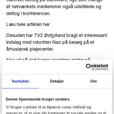
af netværkets medlemmer også udstillede og
deltog i konferencen.
Læs hele artiklen her
Desuden har TV2 Østjylland bragt et interessant
indslag med robotten Nao på besøg på et
århusiansk plejecenter.
Nao vil på sigt kunne assistere ældre på
plejehjem i hverdagen, og de ældre århusianere i
indslaget er glade for robotten og dens evner.
Samtykke
Detaljer
Om
Se indslaget
her
Denne hjemmeside bruger cookies
Vi bruger cookies til at tilpasse vores indhold og
annoncer, til at vise dig funktioner til sociale medier og til