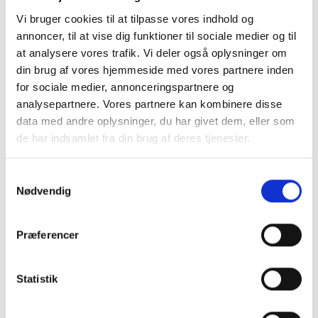
at være en person, der bare skal overføres.
Vi bruger cookies til at tilpasse vores indhold og
annoncer, til at vise dig funktioner til sociale medier og til
Dermed er PTR Robotten ifølge Lone Jager
at analysere vores trafik. Vi deler også oplysninger om
Lindquist med til at skabe værdi i alle led under
din brug af vores hjemmeside med vores partnere inden
en patients hospitalsrejse.
for sociale medier, annonceringspartnere og
analysepartnere. Vores partnere kan kombinere disse
- PTR Robotten kan klare mange
data med andre oplysninger, du har givet dem, eller som
forskelligartede opgaver og har kun brug for en
de har indsamlet fra din brug af deres tjenester.
ansat til at udføre den enkelte opgave. Vi ser
mange arbejdsskader blandt ansatte på for
Samtykkevalg
eksempel hospitaler og plejehjem i forbindelse
Nødvendig
med løft og forflytning af patienter. Her kan
vores robot være med til at sikre de ansatte og
Præferencer
sørge for, at deres og patienternes helbred ikke
kommer i fare på jobbet, forklarer Lone Jager
Statistik
Lindquist og fortsætter:
- Derudover kan PTR Robotten let ”skrumpes”