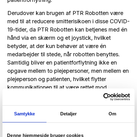
Derudover kan brugen af PTR Robotten være
med til at reducere smitterisikoen i disse COVID-
19-tider, da PTR Robotten kan betjenes med én
hånd via en skærm og et joystick, hvilket
betyder, at der kun behøver at være én
medarbejder til stede, når robotten benyttes.
Samtidig bliver en patientforflytning ikke en
opgave mellem to plejepersoner, men mellem en
plejeperson og patienten, hvilket flytter
kommunikationen til at være rettet mod
patienten, så den dermed bliver mere
inkluderende.
Samtykke
Detaljer
Om
Dette skaber en højere grad af
patientinddragelse og giver patienten en følelse
af at være en del af overførslen i stedet for blot
Denne hjemmeside bruger cookies