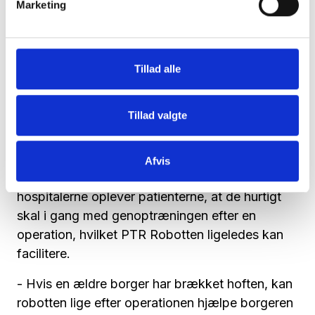
Marketing
til en størrelse, hvor den let kan passere i en
almindelig døråbning. Robotten overtrumfer
dermed de traditionelle stationære loftlifte i
Tillad alle
fleksibilitet, da PTR Robotten, modsat loftslifte,
ikke har en begrænset rækkevidde grundet
skinner i loftet.
Tillad valgte
På den måde giver PTR Robotten ifølge Lone
Jager Lindquist mere frihed både for den
Afvis
enkelte patient og fagpersonalet. På
hospitalerne oplever patienterne, at de hurtigt
skal i gang med genoptræningen efter en
operation, hvilket PTR Robotten ligeledes kan
facilitere.
- Hvis en ældre borger har brækket hoften, kan
robotten lige efter operationen hjælpe borgeren