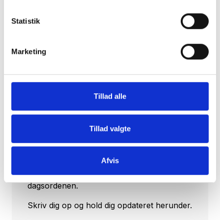
Tilmeld dig vores nyhedsbrev
Vil du opdateres på, hvad der rør sig inden
Statistik
for sundheds- og velfærdsteknologien uge
efter uge?
Marketing
Hos CareNet leverer vi hellere end gerne
dugfriske nyheder fra branchen samt et
overblik over nye og spændende
arrangementer direkte i din og dine
Tillad alle
kollegaers indbakke.
Hver torsdag klokken 14:00 udkommer
Tillad valgte
CareNets fagligt stærke nyhedsbrev. Her
sætter vi udvikling, anvendelse og
Afvis
implementering af sundheds- og
velfærdsteknologi til pleje og omsorg på
dagsordenen.
Skriv dig op og hold dig opdateret herunder.