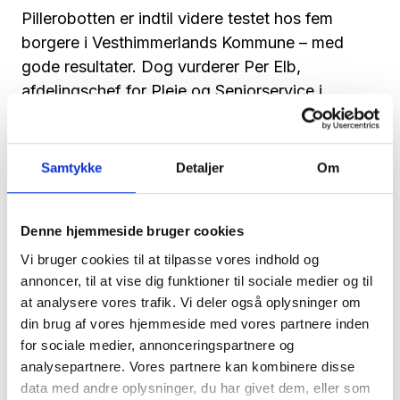
Pillerobotten er indtil videre testet hos fem
borgere i Vesthimmerlands Kommune – med
gode resultater. Dog vurderer Per Elb,
afdelingschef for Pleje og Seniorservice i
Vesthimmerlands Kommune, at løsningen ikke vil
være relevant for alle borgere.
Samtykke
Detaljer
Om
- Den afløser ikke medicinhåndteringen hos alle
borgere. Man skal være meget skarp på
målgruppen og være sikre på, at borgeren også
Denne hjemmeside bruger cookies
er i stand til at få udbytte af den her teknologi,
Vi bruger cookies til at tilpasse vores indhold og
siger han.
annoncer, til at vise dig funktioner til sociale medier og til
at analysere vores trafik. Vi deler også oplysninger om
Derudover understreger han, at robotten ikke er
din brug af vores hjemmeside med vores partnere inden
en spareøvelse.
for sociale medier, annonceringspartnere og
analysepartnere. Vores partnere kan kombinere disse
Robotløsningen skaber tryghed
data med andre oplysninger, du har givet dem, eller som