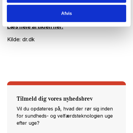
Irene fortæller til dr.dk, at hun er glad for
pillerobotten, fordi den skaber tryghed.
Afvis
Læs hele artiklen her.
Kilde: dr.dk
Tilmeld dig vores nyhedsbrev
Vil du opdateres på, hvad der rør sig inden
for sundheds- og velfærdsteknologien uge
efter uge?