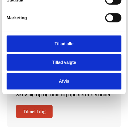
Hos CareNet leverer vi hellere end gerne
dugfriske nyheder fra branchen samt et
Marketing
overblik over nye og spændende
arrangementer direkte i din og dine
kollegaers indbakke.
Tillad alle
Hver torsdag klokken 14:00 udkommer
CareNets fagligt stærke nyhedsbrev. Her
Tillad valgte
sætter vi udvikling, anvendelse og
implementering af sundheds- og
velfærdsteknologi til pleje og omsorg på
Afvis
dagsordenen.
Skriv dig op og hold dig opdateret herunder.
Tilmeld dig