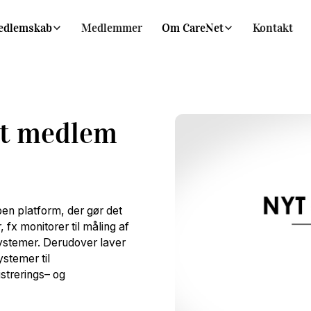
edlemskab
Medlemmer
Om CareNet
Kontakt
yt medlem
en platform, der gør det
, fx monitorer til måling af
systemer. Derudover laver
ystemer til
strerings– og