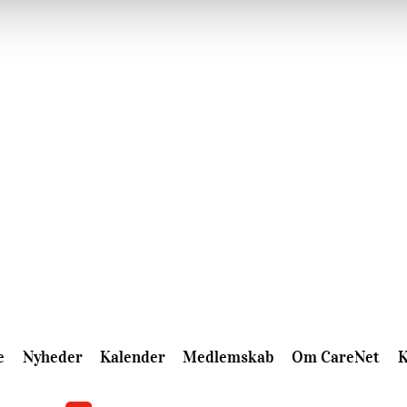
e
Nyheder
Kalender
Medlemskab
Om CareNet
K