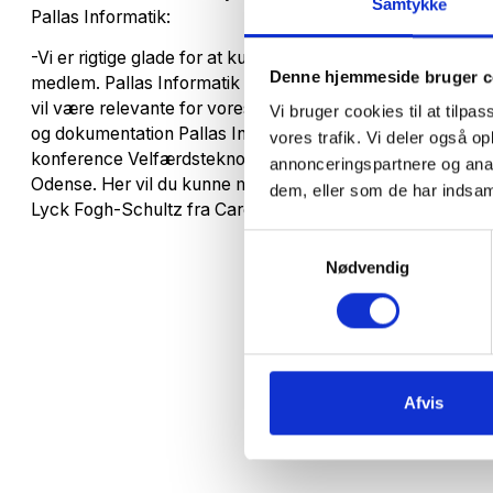
Samtykke
Pallas Informatik:
-Vi er rigtige glade for at kunne byde Pallas Informatik 
Denne hjemmeside bruger c
medlem. Pallas Informatik tilbyder interessante overbliks
vil være relevante for vores kommunale medlemmer, især i
Vi bruger cookies til at tilpas
og dokumentation Pallas Informatik deltager i øvrigt med 
vores trafik. Vi deler også 
konference Velfærdsteknologi anno 2017, som afholdes d
annonceringspartnere og anal
Odense. Her vil du kunne møde virksomheden og høre meg
dem, eller som de har indsaml
Lyck Fogh-Schultz fra CareNet.
Samtykkevalg
Nødvendig
Afvis