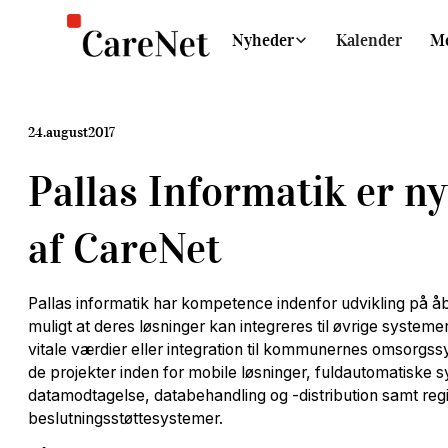
Nyheder
Kalender
M
24
.
august
2017
Pallas Informatik er n
af CareNet
Pallas informatik har kompetence indenfor udvikling på åb
muligt at deres løsninger kan integreres til øvrige systemer
vitale værdier eller integration til kommunernes omsorgs
de projekter inden for mobile løsninger, fuldautomatiske s
datamodtagelse, databehandling og -distribution samt regi
beslutningsstøttesystemer.