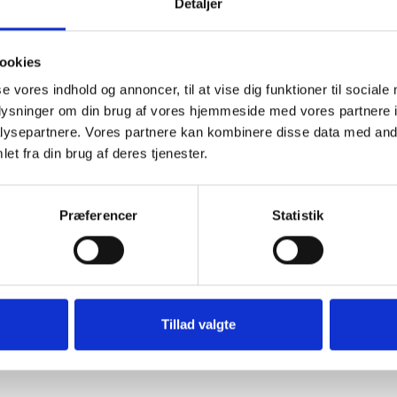
Detaljer
A/S velkommen som nyt
ookies
løsninger, som jeg vurdere
nden for kvalitetssikring
se vores indhold og annoncer, til at vise dig funktioner til sociale
en stand på vores store
oplysninger om din brug af vores hjemmeside med vores partnere i
.14 september 2017 i
ysepartnere. Vores partnere kan kombinere disse data med andr
et mere, slutter Anders
et fra din brug af deres tjenester.
Præferencer
Statistik
Tillad valgte