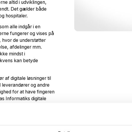
ne altid i udviklingen,
vendt. Det gælder både
g hospitaler.
som alle indgår i en
erne fungerer og vises på
 hvor de understøtter
lse, afdelinger mm.
kke mindst i
ekvens kan betyde
af digitale løsninger til
 leverandører og andre
ighed for at have fingeren
as Informatiks digitale
nisatoriske og
 direktør Ole Bremholm
det nye samarbejde med