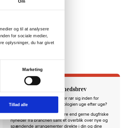
Om
 medier og til at analysere
nden for sociale medier,
e oplysninger, du har givet
Marketing
Tilmeld dig vores nyhedsbrev
Vil du opdateres på, hvad der rør sig inden for
sundheds- og velfærdsteknologien uge efter uge?
Tillad alle
Hos CareNet leverer vi hellere end gerne dugfriske
nyheder fra branchen samt et overblik over nye og
spændende arrangementer direkte i din og dine