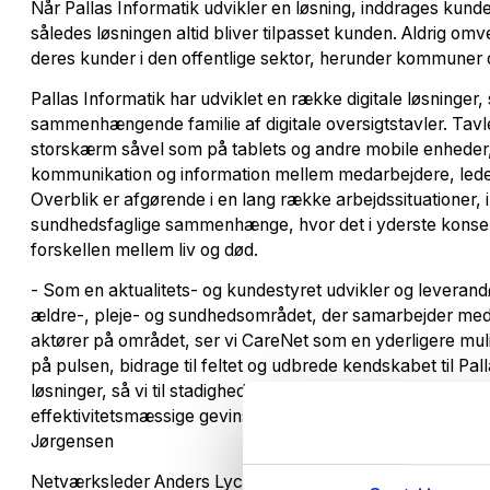
Når Pallas Informatik udvikler en løsning, inddrages kunder
således løsningen altid bliver tilpasset kunden. Aldrig om
deres kunder i den offentlige sektor, herunder kommuner o
Pallas Informatik har udviklet en række digitale løsninger, 
sammenhængende familie af digitale oversigtstavler. Tavl
storskærm såvel som på tablets og andre mobile enheder,
kommunikation og information mellem medarbejdere, lede
Overblik er afgørende i en lang række arbejdssituationer, i
sundhedsfaglige sammenhænge, hvor det i yderste kons
forskellen mellem liv og død.
- Som en aktualitets- og kundestyret udvikler og leverandør 
ældre-, pleje- og sundhedsområdet, der samarbejder med
aktører på området, ser vi CareNet som en yderligere mul
på pulsen, bidrage til feltet og udbrede kendskabet til Pall
løsninger, så vi til stadighed understøtter den faglige, orga
effektivitetsmæssige gevinst hos vores kunder, fortæller
Jørgensen
Netværksleder Anders Lyck Fogh-Schultz glæder sig til 