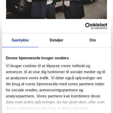
Ingen personer med demens skal blive væk
Samtykke
Detaljer
Om
Otiom A/S blev stiftet i slutningen af 2018 som
resultatet af et OPI-samarbejde mellem
personer med demens, pårørende,
Denne hjemmeside bruger cookies
plejepersonale, foreninger, kommuner og
Vi bruger cookies til at tilpasse vores indhold og
universiteter. Formålet med samarbejdet var at
annoncer, til at vise dig funktioner til sociale medier og til
forhindre, at personer med demens bliver væk.
at analysere vores trafik. Vi deler også oplysninger om
din brug af vores hjemmeside med vores partnere inden
Otiom er en lokaliseringsløsning, der beskytter
for sociale medier, annonceringspartnere og
personer med demens mod at blive væk. I
analysepartnere. Vores partnere kan kombinere disse
Optiom er det muligt at oprette geografiske
data med andre oplysninger, du har givet dem, eller som
tryghedsniveauer, som definerer, hvor personen
de har indsamlet fra din brug af deres tjenester.