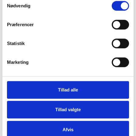
Nødvendig
Præferencer
Statistik
Tilmeld dig vores nyhedsbrev
Marketing
Vil du opdateres på, hvad der rør sig inden
for sundheds- og velfærdsteknologien uge
efter uge?
Tillad alle
Hos CareNet leverer vi hellere end gerne
dugfriske nyheder fra branchen samt et
Tillad valgte
overblik over nye og spændende
arrangementer direkte i din og dine
kollegaers indbakke.
Afvis