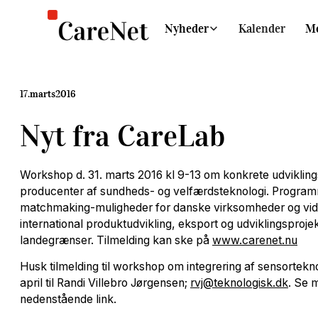
Nyheder
Kalender
M
17
.
marts
2016
Nyt fra CareLab
Workshop d. 31. marts 2016 kl 9-13 om konkrete udviklin
producenter af sundheds- og velfærdsteknologi. Progra
matchmaking-muligheder for danske virksomheder og vi
international produktudvikling, eksport og udviklingsproje
landegrænser. Tilmelding kan ske på
www.carenet.nu
Husk tilmelding til workshop om integrering af sensortekno
april til Randi Villebro Jørgensen;
rvj@teknologisk.dk
. Se 
nedenstående link.