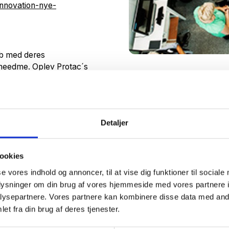
innovation-nye-
ab med deres
kneedme. Oplev Protac´s
ed produkterne Nat og dag-
Detaljer
ookies
se vores indhold og annoncer, til at vise dig funktioner til sociale
 blev introduceret og installeret. Læs med i næste uges
oplysninger om din brug af vores hjemmeside med vores partnere i
gså har valgt at udstille i CareLab.
ysepartnere. Vores partnere kan kombinere disse data med andr
på at udstille deres produkter. Vi glæder os til at
et fra din brug af deres tjenester.
længe.