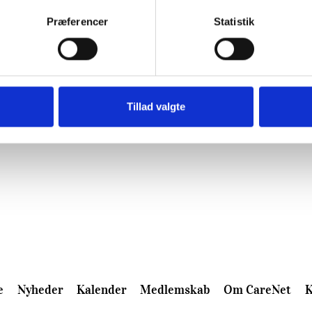
Præferencer
Statistik
Tillad valgte
e
Nyheder
Kalender
Medlemskab
Om CareNet
K