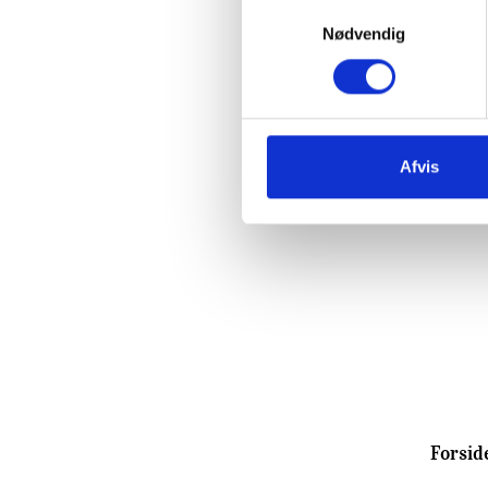
Samtykkevalg
Nødvendig
Afvis
Forsid