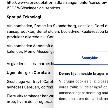
http://www.serviceplatform.dk/arrangementer/sensorer-
l%C3%B8sninger-og-services
Spot på Teknologi
Virksomheden, Protac fra Skanderborg, udstiller i CareL
sanseprodukter, Sensit stolen, kugledyne, kuglevest og 
produkter allerede nu i CareLab.
Virksomheden Aabentoft.dk udstiller også nu i Carelab m
kalender, Memo Messenger og Memo Planner.
Samtykke
Vi glæder os til samarbejdet i CareLab!
Ugen der gik i CareLab
Denne hjemmeside bruger c
Vi bruger cookies til at tilpas
Sidste uge var travl i CareLab. En ny spændende teknologi
vores trafik. Vi deler også 
nyheder i CareLab, og find ud af, hvilken virksomhed, der o
annonceringspartnere og anal
Flere virksomheder har været på besøg i CareLab med sigte 
dem, eller som de har indsaml
røbe, hvem det er og præsenterer deres produkter inden 