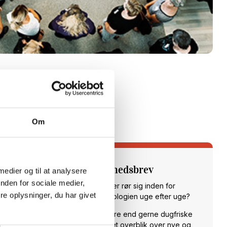
Om
Tilmeld dig vores nyhedsbrev
 medier og til at analysere
nden for sociale medier,
Vil du opdateres på, hvad der rør sig inden for
e oplysninger, du har givet
sundheds- og velfærdsteknologien uge efter uge?
Hos CareNet leverer vi hellere end gerne dugfriske
nyheder fra branchen samt et overblik over nye og