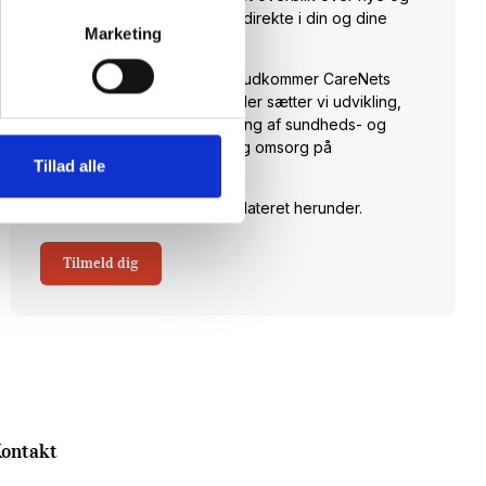
spændende arrangementer direkte i din og dine
Marketing
kollegaers indbakke.
Hver torsdag klokken 14:00 udkommer CareNets
fagligt stærke nyhedsbrev. Her sætter vi udvikling,
anvendelse og implementering af sundheds- og
velfærdsteknologi til pleje og omsorg på
Tillad alle
dagsordenen.
Skriv dig op og hold dig opdateret herunder.
Tilmeld dig
ontakt