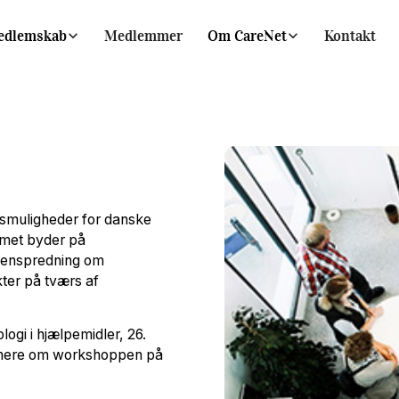
edlemskab
Medlemmer
Om CareNet
Kontakt
gsmuligheder for danske
mmet byder på
denspredning om
kter på tværs af
logi i hjælpemidler, 26.
mere om workshoppen på