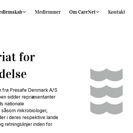
edlemskab
Medlemmer
Om CareNet
Kontakt
iat for
delse
n fra Presafe Denmark A/S
pen sidder repræsentanter
s nationale
 såsom mikrobiologer,
der i deres respektive lande
g retningslinjer inden for