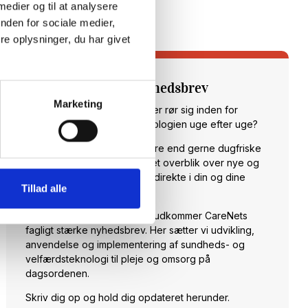
 medier og til at analysere
nden for sociale medier,
e oplysninger, du har givet
Tilmeld dig vores nyhedsbrev
Marketing
Vil du opdateres på, hvad der rør sig inden for
sundheds- og velfærdsteknologien uge efter uge?
Hos CareNet leverer vi hellere end gerne dugfriske
nyheder fra branchen samt et overblik over nye og
spændende arrangementer direkte i din og dine
Tillad alle
kollegaers indbakke.
Hver torsdag klokken 14:00 udkommer CareNets
fagligt stærke nyhedsbrev. Her sætter vi udvikling,
anvendelse og implementering af sundheds- og
velfærdsteknologi til pleje og omsorg på
dagsordenen.
Skriv dig op og hold dig opdateret herunder.