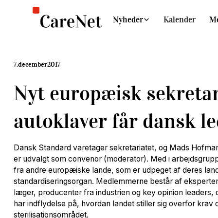
Nyheder
Kalender
M
7
.
december
2017
Nyt europæisk sekretar
autoklaver får dansk le
Dansk Standard varetager sekretariatet, og Mads Hofma
er udvalgt som convenor (moderator). Med i arbejdsgrup
fra andre europæiske lande, som er udpeget af deres land
standardiseringsorgan. Medlemmerne består af eksperter
læger, producenter fra industrien og key opinion leaders, 
har indflydelse på, hvordan landet stiller sig overfor krav o
sterilisationsområdet.