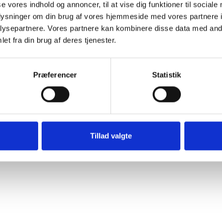
se vores indhold og annoncer, til at vise dig funktioner til sociale
oplysninger om din brug af vores hjemmeside med vores partnere i
gså krav til autoklaver i mange lande udenfor Europa.
ysepartnere. Vores partnere kan kombinere disse data med andr
N-standarderne og adopterer reglerne, fordi de mener,
et fra din brug af deres tjenester.
aver i de pågældende lande også skal leve op til de
Præferencer
Statistik
Tillad valgte