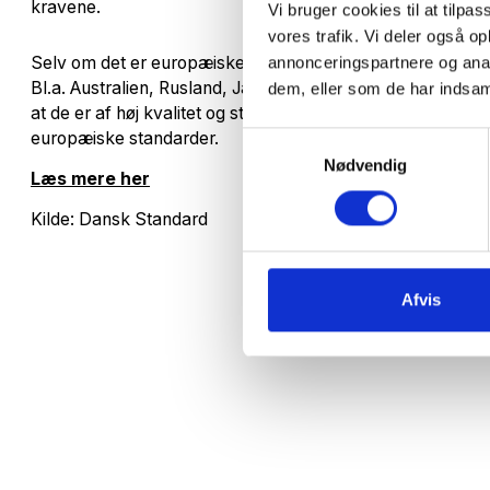
kravene.
Vi bruger cookies til at tilpas
vores trafik. Vi deler også 
Selv om det er europæiske standarder, repræsenterer de o
annonceringspartnere og anal
Bl.a. Australien, Rusland, Japan og Kina holder øje med E
dem, eller som de har indsaml
at de er af høj kvalitet og stiller derfor krav til, at autokl
europæiske standarder.
Samtykkevalg
Nødvendig
Læs mere her
Kilde: Dansk Standard
Afvis