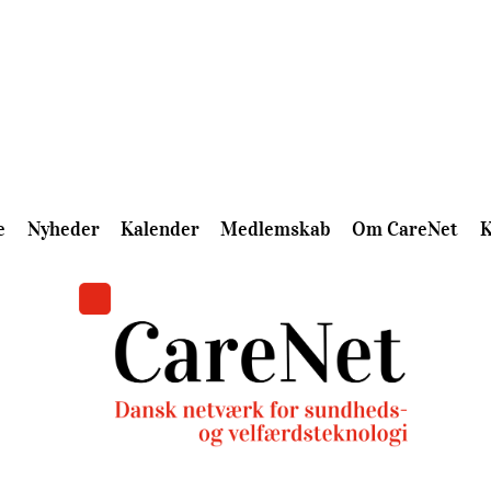
e
Nyheder
Kalender
Medlemskab
Om CareNet
K