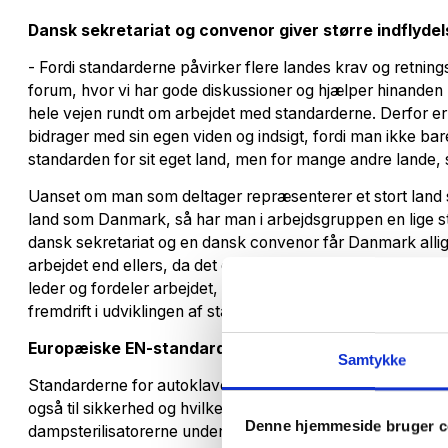
Dansk sekretariat og convenor giver større indflydel
- Fordi standarderne påvirker flere landes krav og retningsli
forum, hvor vi har gode diskussioner og hjælper hinanden m
hele vejen rundt om arbejdet med standarderne. Derfor er 
bidrager med sin egen viden og indsigt, fordi man ikke bare
standarden for sit eget land, men for mange andre lande
Uanset om man som deltager repræsenterer et stort land so
land som Danmark, så har man i arbejdsgruppen en lige 
dansk sekretariat og en dansk convenor får Danmark allig
arbejdet end ellers, da det er sekretariatet og convenor
leder og fordeler arbejdet, møderne og diskussionerne sam
fremdrift i udviklingen af standarderne.
Europæiske EN-standarder har også betydning uden 
Samtykke
Standarderne for autoklaver dækker ikke kun krav til kon
også til sikkerhed og hvilke prøvningsmetoder, som produ
Denne hjemmeside bruger c
dampsterilisatorerne under, samt hvordan der skal dokumen