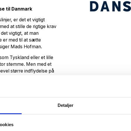
se til Danmark
njer, er det et vigtigt
ed at stille de rigtige krav
det vigtigt, at man
 er med til at sætte
, siger Mads Hofman.
m Tyskland eller et lille
stor stemme. Men med et
evel større indflydelse på
en, som udvælger temaer,
t har ansvaret for at sikre
for Europa
Detaljer
struktion og ydelse, men
centerne skal teste
ookies
teres for at leve op til