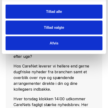
Tillad alle
Tillad valgte
Tilmeld dig vores nyhedsbrev
Afvis
Vil du opdateres på, hvad der rør sig inden
for sundheds- og velfærdsteknologien uge
efter uge?
Hos CareNet leverer vi hellere end gerne
dugfriske nyheder fra branchen samt et
overblik over nye og spændende
arrangementer direkte i din og dine
kollegaers indbakke.
Hver torsdag klokken 14:00 udkommer
CareNets fagligt stærke nyhedsbrev. Her