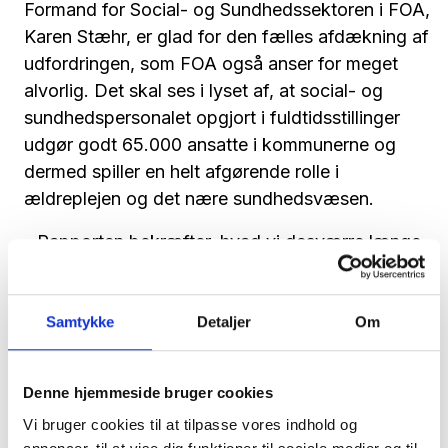
Formand for Social- og Sundhedssektoren i FOA,
Karen Stæhr, er glad for den fælles afdækning af
udfordringen, som FOA også anser for meget
alvorlig. Det skal ses i lyset af, at social- og
sundhedspersonalet opgjort i fuldtidsstillinger
udgør godt 65.000 ansatte i kommunerne og
dermed spiller en helt afgørende rolle i
ældreplejen og det nære sundhedsvæsen.
- Rapporten bekræfter, hvad vi desværre længe
har vidst: At der uddannes for få til at sikre den
velfærd, som ældre og plejetrængende borgere
fortjener. Situationen er allerede akut med 73
Samtykke
Detaljer
Om
procent af kommunerne, der mangler arbejdskraft
inden for ældreområdet. Derfor skal der også en
Denne hjemmeside bruger cookies
særlig indsats til nu for at gøre faget attraktivt og
Vi bruger cookies til at tilpasse vores indhold og
vende udviklingen, for eksempel ved at se på