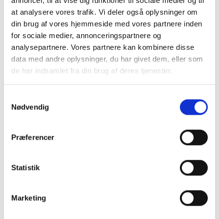
annoncer, til at vise dig funktioner til sociale medier og til
lønniveauet, siger Karen Stæhr.
at analysere vores trafik. Vi deler også oplysninger om
din brug af vores hjemmeside med vores partnere inden
Læs mere her
for sociale medier, annonceringspartnere og
analysepartnere. Vores partnere kan kombinere disse
data med andre oplysninger, du har givet dem, eller som
de har indsamlet fra din brug af deres tjenester.
Samtykkevalg
Nødvendig
Præferencer
Statistik
Kilde: Magasinet Pleje¨
Marketing