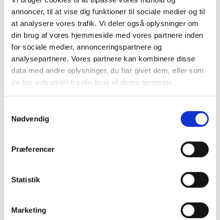
annoncer, til at vise dig funktioner til sociale medier og til
På hjemmesiden
www.snaksammen.dk
er det
at analysere vores trafik. Vi deler også oplysninger om
muligt at booke en telefonsamtale med en
din brug af vores hjemmeside med vores partnere inden
frivillig. Derefter modtager du en SMS eller e-
for sociale medier, annonceringspartnere og
analysepartnere. Vores partnere kan kombinere disse
mail med et link videosamtalen, når det er ved at
data med andre oplysninger, du har givet dem, eller som
være tid.
de har indsamlet fra din brug af deres tjenester.
Det eneste, der kræves for at være med, er en
mobil, tablet eller computer samt adgang til
Samtykkevalg
Nødvendig
www.snaksammen.dk
.
Nordea-fonden har støttet ”SnakSammen” med
Præferencer
300.000 kroner.
Læs mere og tilmeld dig på snaksammen.dk
Statistik
Læs hele artiklen her.
Marketing
Kilde: nordeafonden.dk