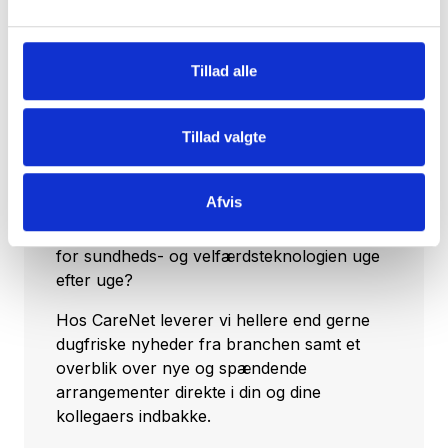
Tillad alle
Tillad valgte
Tilmeld dig vores nyhedsbrev
Afvis
Vil du opdateres på, hvad der rør sig inden
for sundheds- og velfærdsteknologien uge
efter uge?
Hos CareNet leverer vi hellere end gerne
dugfriske nyheder fra branchen samt et
overblik over nye og spændende
arrangementer direkte i din og dine
kollegaers indbakke.