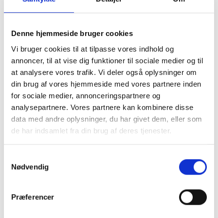
Molliidragten
. Molliidragten hjælper især
mennesker, der har meget smerte ved
genoptræning. Ved at bruge Molliidragten kan
Denne hjemmeside bruger cookies
mennesker, der ellers havde svært ved en
Vi bruger cookies til at tilpasse vores indhold og
eventuel genoptræning, nu gennemføre
annoncer, til at vise dig funktioner til sociale medier og til
at analysere vores trafik. Vi deler også oplysninger om
genoptræningen uden de store smerter.
din brug af vores hjemmeside med vores partnere inden
Du har mulighed for at se hvordan Mollii dragten
for sociale medier, annonceringspartnere og
virker, ved at klikke
her
analysepartnere. Vores partnere kan kombinere disse
data med andre oplysninger, du har givet dem, eller som
de har indsamlet fra din brug af deres tjenester.
Samtykkevalg
Nødvendig
Præferencer