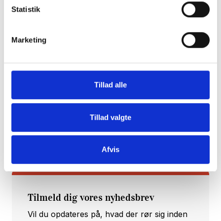
Statistik
Marketing
Temadagen afholdes d.1/11 kl. 09.30 til 16.00 på
Cortex Park i Odense
Tillad alle
Tilmeld dig temadagen her
Tillad valgte
Afvis
Tilmeld dig vores nyhedsbrev
Vil du opdateres på, hvad der rør sig inden