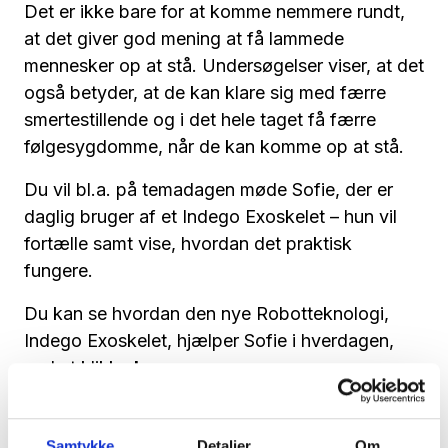
Det er ikke bare for at komme nemmere rundt,
at det giver god mening at få lammede
mennesker op at stå. Undersøgelser viser, at det
også betyder, at de kan klare sig med færre
smertestillende og i det hele taget få færre
følgesygdomme, når de kan komme op at stå.
Du vil bl.a. på temadagen møde Sofie, der er
daglig bruger af et Indego Exoskelet – hun vil
fortælle samt vise, hvordan det praktisk
fungere.
Du kan se hvordan den nye Robotteknologi,
Indego Exoskelet, hjælper Sofie i hverdagen,
ved at klikke
her
:
En anden ny robotteknologi som du vil stifte
bekendtskab med til Temadagen, er
Samtykke
Detaljer
Om