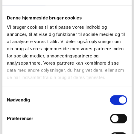
- Jeg deltog på opfordring fra CareNets
Denne hjemmeside bruger cookies
netværksleder, Anders Lyck Fogh-Schultz, i
Online CareNet-Temadagen om
Vi bruger cookies til at tilpasse vores indhold og
annoncer, til at vise dig funktioner til sociale medier og til
faldforebyggelse på et webinar for nyligt. Det er
at analysere vores trafik. Vi deler også oplysninger om
netværk som disse, der måske kan være med til
din brug af vores hjemmeside med vores partnere inden
at skabe det netværk og den åbenhed, jeg
for sociale medier, annonceringspartnere og
efterspørger, fortæller Lars Nøhr og fortsætter:
analysepartnere. Vores partnere kan kombinere disse
data med andre oplysninger, du har givet dem, eller som
- Efterfølgende har webinaret resulteret i tre
de har indsamlet fra din brug af deres tjenester.
henvendelser fra virksomheder, der ville vide
mere om, hvad vi går og laver i Aalborg
Samtykkevalg
kommune, fordi de så forretningsmæssige
Nødvendig
muligheder, som passede til det, de som
virksomhed kan tilbyde.
Præferencer
Efterdønninger som disse er ifølge Lars Nøhr
givende for alle. Kommunerne får mere viden