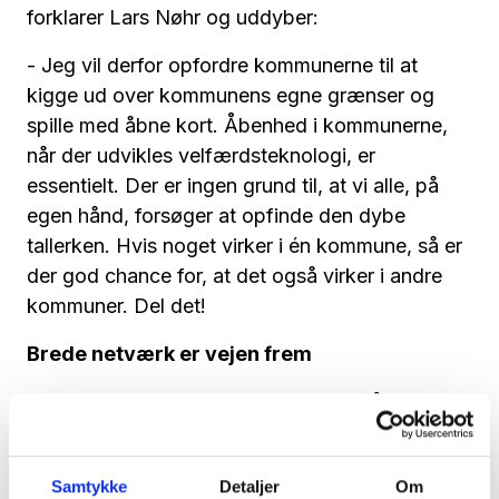
forklarer Lars Nøhr og uddyber:
- Jeg vil derfor opfordre kommunerne til at
kigge ud over kommunens egne grænser og
spille med åbne kort. Åbenhed i kommunerne,
når der udvikles velfærdsteknologi, er
essentielt. Der er ingen grund til, at vi alle, på
egen hånd, forsøger at opfinde den dybe
tallerken. Hvis noget virker i én kommune, så er
der god chance for, at det også virker i andre
kommuner. Del det!
Brede netværk er vejen frem
Lars Nøhr nævner selv et eksempel på en
erfaring, han har gjort sig ved at benytte et
bredt netværk som CareNet til at bringe noget
Samtykke
Detaljer
Om
positivt til sin kommune.