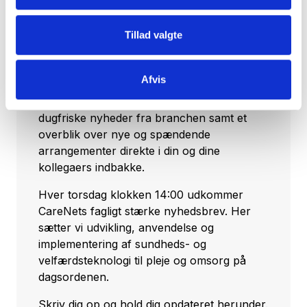
Tilmeld dig vores nyhedsbrev
Tillad valgte
Vil du opdateres på, hvad der rør sig inden
for sundheds- og velfærdsteknologien uge
efter uge?
Afvis
Hos CareNet leverer vi hellere end gerne
dugfriske nyheder fra branchen samt et
overblik over nye og spændende
arrangementer direkte i din og dine
kollegaers indbakke.
Hver torsdag klokken 14:00 udkommer
CareNets fagligt stærke nyhedsbrev. Her
sætter vi udvikling, anvendelse og
implementering af sundheds- og
velfærdsteknologi til pleje og omsorg på
dagsordenen.
Skriv dig op og hold dig opdateret herunder.