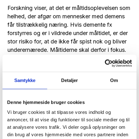
Forskning viser, at det er måltidsoplevelsen som
helhed, der afgør om mennesker med demens
får tilstrækkelig næring. Hvis demente fx
forstyrres og er i vildrede under måltidet, er der
stor risiko for, at de ikke får spist nok og bliver
underernærede. Måltiderne skal derfor i fokus.
Det gælder både maden og rammerne omkring
måltidet. Det kræver et nært samarbejde på
tværs af faggrupperne omkring den demente,
Samtykke
Detaljer
Om
fastslår Ghita Parry.
Læs hele blogindlægget her
Denne hjemmeside bruger cookies
Vi bruger cookies til at tilpasse vores indhold og
annoncer, til at vise dig funktioner til sociale medier og til
at analysere vores trafik. Vi deler også oplysninger om
din brug af vores hjemmeside med vores partnere inden