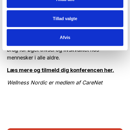
Du kan møde Wellness Nordic blandt
udstillingsstandende på dette års konference for
Tillad valgte
Velfærdsteknologi anno 2021, hvor de vil
fortælle nærmere om en række
Afvis
sansestimulerende hjælpemidler og koncepter til
brug for øget trivsel og livskvalitet hos
mennesker i alle aldre.
Læs mere og tilmeld dig konferencen her.
Wellness Nordic er medlem af CareNet