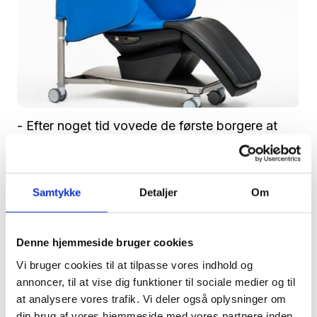
- Efter noget tid vovede de første borgere at
gøre forsøget, og det er nu cirka halvdelen af
borgerne i huset, som bruger den med jævne
mellemrum - og specielt Eva er en flittig bruger.
Samtykke
Detaljer
Om
Men der kommer sikkert flere til, mener Elisa
Nørgaard, for et halvt års tilvænningstid er
Denne hjemmeside bruger cookies
måske ikke helt nok for alle borgere.
Vi bruger cookies til at tilpasse vores indhold og
- Kan du huske dengang, du blev uvenner med
annoncer, til at vise dig funktioner til sociale medier og til
at analysere vores trafik. Vi deler også oplysninger om
en af de andre, og du så satte dig i stolen her,
din brug af vores hjemmeside med vores partnere inden