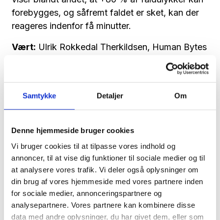
forebygges, og såfremt faldet er sket, kan der
reageres indenfor få minutter.
Vært:
Ulrik Rokkedal Therkildsen, Human Bytes
Hvornår:
21. februar kl. 14:00 - 14:45
TILMELD DIG HER
Samtykke
Detaljer
Om
Flere webinarer i støbeskeen
Denne hjemmeside bruger cookies
Selve indholdet på de enkelte webinarer vil blive
Vi bruger cookies til at tilpasse vores indhold og
fastlagt løbende, og ønsker og forslag til emner
annoncer, til at vise dig funktioner til sociale medier og til
at analysere vores trafik. Vi deler også oplysninger om
modtages meget gerne
.
din brug af vores hjemmeside med vores partnere inden
Du tilmelder dig her hele webinarrækken via
for sociale medier, annonceringspartnere og
linket, så bliver du automatisk tilmeldt, når et nyt
analysepartnere. Vores partnere kan kombinere disse
data med andre oplysninger, du har givet dem, eller som
webinar er programsat. Du modtager derefter