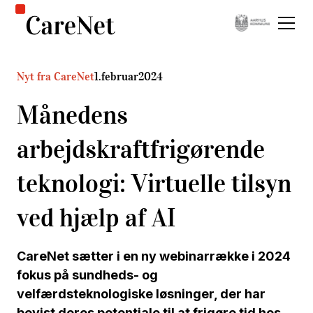
Nyt fra CareNet
1
.
februar
2024
Månedens
arbejdskraftfrigørende
teknologi: Virtuelle tilsyn
ved hjælp af AI
CareNet sætter i en ny webinarrække i 2024
fokus på sundheds- og
velfærdsteknologiske løsninger, der har
bevist deres potentiale til at frigøre tid hos