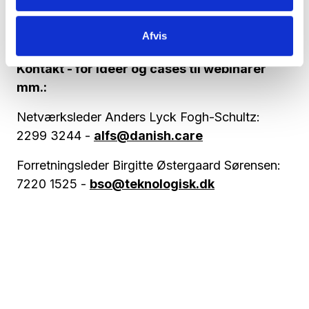
https://www.carenet.nu/medlemskab.aspx
Afvis
TILMELD DIG WEBINARRÆKKEN HER
Kontakt - for ideer og cases til webinarer
mm.:
Netværksleder Anders Lyck Fogh-Schultz:
2299 3244 -
alfs@danish.care
Forretningsleder Birgitte Østergaard Sørensen:
7220 1525 -
bso@teknologisk.dk