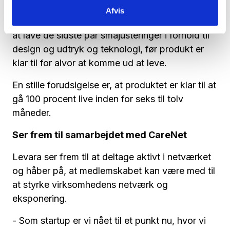
Københavns Kommunes hjælpemiddelscenter. I
Afvis
samarbejde med dem arbejder virksomheden på
at lave de sidste par småjusteringer i forhold til
design og udtryk og teknologi, før produkt er
klar til for alvor at komme ud at leve.
En stille forudsigelse er, at produktet er klar til at
gå 100 procent live inden for seks til tolv
måneder.
Ser frem til samarbejdet med CareNet
Levara ser frem til at deltage aktivt i netværket
og håber på, at medlemskabet kan være med til
at styrke virksomhedens netværk og
eksponering.
- Som startup er vi nået til et punkt nu, hvor vi