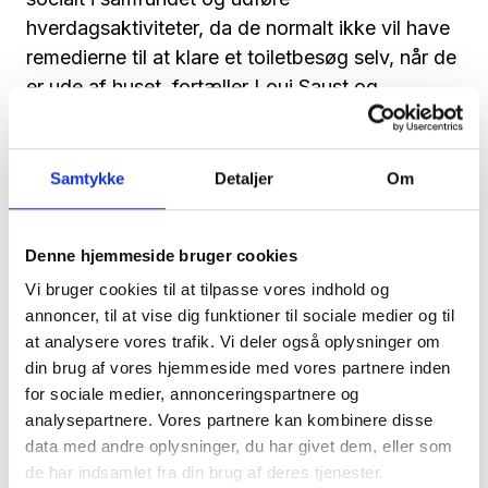
hverdagsaktiviteter, da de normalt ikke vil have
remedierne til at klare et toiletbesøg selv, når de
er ude af huset, fortæller Loui Saust og
fortsætter:
- Nogle borgere med disse problemer får
Samtykke
Detaljer
Om
installeret specialtoiletter, der kan hjælpe dem
med toiletbesøgene i eget hjem. Men det er ikke
altid så lige til. Nogle ønsker ikke at have et
Denne hjemmeside bruger cookies
fastinstalleret hæve/sænke toilet. Nogle kan
Vi bruger cookies til at tilpasse vores indhold og
ikke få tildelt et på grund af, at de ikke er svage
annoncer, til at vise dig funktioner til sociale medier og til
nok, eller da indretningen af toilettet ikke egner
at analysere vores trafik. Vi deler også oplysninger om
sig til en fast installation. Den faste
din brug af vores hjemmeside med vores partnere inden
for sociale medier, annonceringspartnere og
toiletinstallation er ikke blot rigtig dyr, men også
analysepartnere. Vores partnere kan kombinere disse
begrænsende for borgerens frihed, da det kun
data med andre oplysninger, du har givet dem, eller som
kan anvendes i eget hjem – i modsætning til
de har indsamlet fra din brug af deres tjenester.
Levaras løsning, som jo kan anvendes både, når