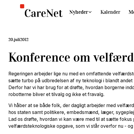
Nyheder
Kalender
M
20
.
juli
2012
Konference om velfærd
Regeringen arbejder lige nu med en omfattende velfærdste
sætte turbo på udbredelsen af ny teknologi i blandt and
Derfor har vi har brug for at drøfte, hvordan borgerne ind
robotterne bliver et tilvalg og ikke et fravalg.
Vi håber at se både folk, der dagligt arbejder med velfæ
hos staten samt politikere, embedsmænd, læger, sygeplej
Lad os drøfte, hvordan vi kan være med til at sætte fokus
velfærdsteknologiske opgave, som vi står overfor nu - og 