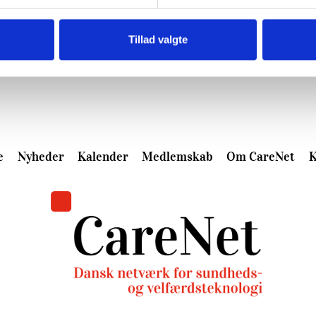
Tillad valgte
e
Nyheder
Kalender
Medlemskab
Om CareNet
K