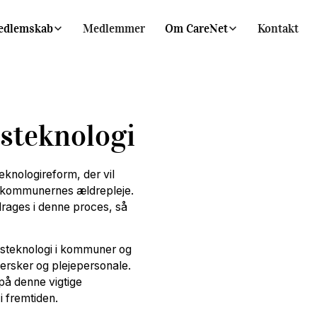
edlemskab
Medlemmer
Om CareNet
Kontakt
steknologi
knologireform, der vil
et kommunernes ældrepleje.
drages i denne proces, så
rdsteknologi i kommuner og
ersker og plejepersonale.
 på denne vigtige
i fremtiden.