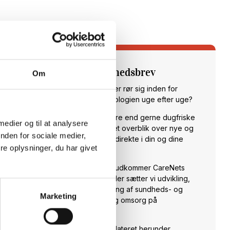
Tilmeld dig vores nyhedsbrev
Om
Vil du opdateres på, hvad der rør sig inden for
sundheds- og velfærdsteknologien uge efter uge?
Hos CareNet leverer vi hellere end gerne dugfriske
 medier og til at analysere
nyheder fra branchen samt et overblik over nye og
nden for sociale medier,
spændende arrangementer direkte i din og dine
e oplysninger, du har givet
kollegaers indbakke.
Hver torsdag klokken 14:00 udkommer CareNets
fagligt stærke nyhedsbrev. Her sætter vi udvikling,
anvendelse og implementering af sundheds- og
Marketing
velfærdsteknologi til pleje og omsorg på
dagsordenen.
Skriv dig op og hold dig opdateret herunder.