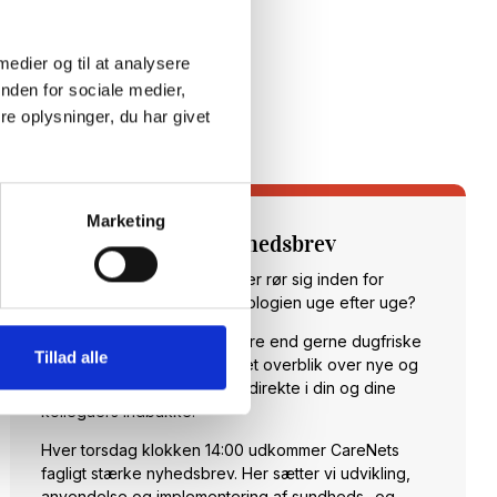
 medier og til at analysere
nden for sociale medier,
e oplysninger, du har givet
Marketing
Tilmeld dig vores nyhedsbrev
Vil du opdateres på, hvad der rør sig inden for
sundheds- og velfærdsteknologien uge efter uge?
Hos CareNet leverer vi hellere end gerne dugfriske
Tillad alle
nyheder fra branchen samt et overblik over nye og
spændende arrangementer direkte i din og dine
kollegaers indbakke.
Hver torsdag klokken 14:00 udkommer CareNets
fagligt stærke nyhedsbrev. Her sætter vi udvikling,
anvendelse og implementering af sundheds- og