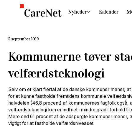
Nyheder
Kalender
M
5
.
september
2019
Kommunerne tøver sta
velfærdsteknologi
Selv om et klart flertal af de danske kommuner mener, at 
for at kunne fastholde fremtidens kommunale velfærdsniv
halvdelen (46,8 procent) af kommunernes fagfolk også, at
velfærdsteknologi kun er indfriet i mindre grad i forhold til
Mere end 61 procent af de adspurgte kommuner mener, at
vigtigt for at fastholde velfærdsniveauet.