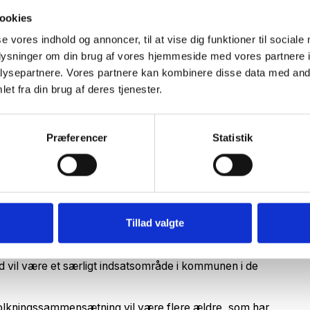
ookies
se vores indhold og annoncer, til at vise dig funktioner til sociale
ruddannelse som en løsning
oplysninger om din brug af vores hjemmeside med vores partnere i
ysepartnere. Vores partnere kan kombinere disse data med andr
et fra din brug af deres tjenester.
 fantastisk arbejde i den danske hjemmepleje og på
knologierne og på den måde gøre dem tryggere ved at
ologi samler støv, fordi personalet ikke kan bruge det,
Præferencer
Statistik
 de totale omkostninger forbundet med de forskellige
til at skabe et bedre overblik over økonomien,
Tillad valgte
de hos flere kommuner i fremtiden. 55 procent af
d vil være et særligt indsatsområde i kommunen i de
olkningssammensætning vil være flere ældre, som har