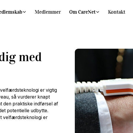
edlemskab
Medlemmer
Om CareNet
Kontakt
dig med
velfærdsteknologi er vigtig
eau, så vurderer knapt
 den praktiske indførsel af
 det potentielle udbytte.
 velfærdsteknologi er