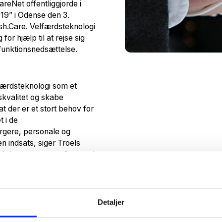
eNet offentliggjorde i
19” i Odense den 3.
sh.Care. Velfærdsteknologi
or hjælp til at rejse sig
 funktionsnedsættelse.
færdsteknologi som et
vskvalitet og skabe
 der er et stort behov for
t i de
rgere, personale og
n indsats, siger Troels
sk Institut og næstformand
e kommuner, at den
e, når det handler om at
Detaljer
cent peger på økonomi som
af teknologien hos