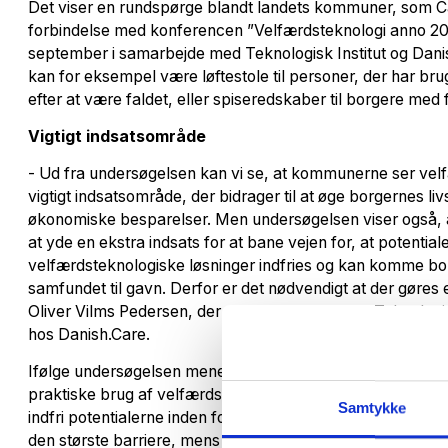
Det viser en rundspørge blandt landets kommuner, som Car
forbindelse med konferencen ”Velfærdsteknologi anno 20
september i samarbejde med Teknologisk Institut og Dani
kan for eksempel være løftestole til personer, der har brug f
efter at være faldet, eller spiseredskaber til borgere med
Vigtigt indsatsområde
- Ud fra undersøgelsen kan vi se, at kommunerne ser vel
vigtigt indsatsområde, der bidrager til at øge borgernes li
økonomiske besparelser. Men undersøgelsen viser også, at
at yde en ekstra indsats for at bane vejen for, at potentiale
velfærdsteknologiske løsninger indfries og kan komme bo
samfundet til gavn. Derfor er det nødvendigt at der gøres e
Oliver Vilms Pedersen, der er programchef hos Teknologi
hos Danish.Care.
Ifølge undersøgelsen mener 57,5 procent af de adspurgt
praktiske brug af velfærdsteknologi er den største barrier
Samtykke
indfri potentialerne inden for velfærdsteknologi. 40 pro
den største barriere, mens 38,8 procent peger på accept 