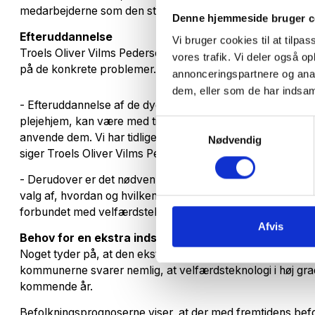
medarbejderne som den største barriere.
Denne hjemmeside bruger c
Efteruddannelse
Vi bruger cookies til at tilpas
Troels Oliver Vilms Pedersen peger blandt andet på efte
vores trafik. Vi deler også 
på de konkrete problemer.
annonceringspartnere og anal
dem, eller som de har indsaml
- Efteruddannelse af de dygtige folk, som allerede gør et
plejehjem, kan være med til at øge deres kendskab til te
Samtykkevalg
anvende dem. Vi har tidligere set, at indkøbt velfærdstekn
Nødvendig
siger Troels Oliver Vilms Pedersen.
- Derudover er det nødvenligt, at kommunerne analyserer
valg af, hvordan og hvilken hjælp man giver ældre bruges 
forbundet med velfærdsteknologi, tilføjer han.
Afvis
Behov for en ekstra indsats
Noget tyder på, at den ekstra indsats bliver et fokusområ
kommunerne svarer nemlig, at velfærdsteknologi i høj gra
kommende år.
Befolkningsprognoserne viser, at der med fremtidens bef