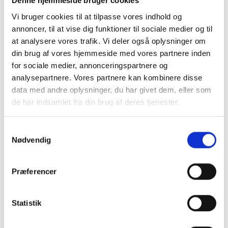
Denne hjemmeside bruger cookies
Vi bruger cookies til at tilpasse vores indhold og
annoncer, til at vise dig funktioner til sociale medier og til
at analysere vores trafik. Vi deler også oplysninger om
din brug af vores hjemmeside med vores partnere inden
for sociale medier, annonceringspartnere og
analysepartnere. Vores partnere kan kombinere disse
data med andre oplysninger, du har givet dem, eller som
de har indsamlet fra din brug af deres tjenester.
Samtykkevalg
Tilmeld dig vores nyhedsbrev
Nødvendig
Vil du opdateres på, hvad der rør sig inden
for sundheds- og velfærdsteknologien uge
Præferencer
efter uge?
Hos CareNet leverer vi hellere end gerne
Statistik
dugfriske nyheder fra branchen samt et
overblik over nye og spændende