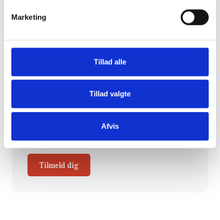
dugfriske nyheder fra branchen samt et
overblik over nye og spændende
Marketing
arrangementer direkte i din og dine
kollegaers indbakke.
Hver torsdag klokken 14:00 udkommer
Tillad alle
CareNets fagligt stærke nyhedsbrev. Her
sætter vi udvikling, anvendelse og
implementering af sundheds- og
Tillad valgte
velfærdsteknologi til pleje og omsorg på
dagsordenen.
Afvis
Skriv dig op og hold dig opdateret herunder.
Tilmeld dig