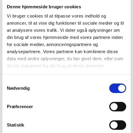
KMD bydes velkommen til CareNet!
Denne hjemmeside bruger cookies
Læs mere om KMD
her
Vi bruger cookies til at tilpasse vores indhold og
annoncer, til at vise dig funktioner til sociale medier og til
at analysere vores trafik. Vi deler også oplysninger om
din brug af vores hjemmeside med vores partnere inden
for sociale medier, annonceringspartnere og
analysepartnere. Vores partnere kan kombinere disse
data med andre oplysninger, du har givet dem, eller som
de har indsamlet fra din brug af deres tjenester.
Samtykkevalg
Nødvendig
Tilmeld dig vores nyhedsbrev
Vil du opdateres på, hvad der rør sig inden
Præferencer
for sundheds- og velfærdsteknologien uge
efter uge?
Statistik
Hos CareNet leverer vi hellere end gerne