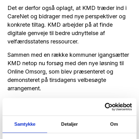
Det er derfor også oplagt, at KMD træder ind i
CareNet og bidrager med nye perspektiver og
konkrete tiltag. KMD arbejder på at finde
digitale genveje til bedre udnyttelse af
velfærdsstatens ressourcer.
Sammen med en række kommuner igangsætter
KMD netop nu forsøg med den nye løsning til
Online Omsorg, som blev præsenteret og
demonsteret på tirsdagens velbesøgte
arrangement.
?Som et supplement til den fysiske ansigt-til-
ansigt-tid kan Online Omsorg være med til at
give bedre service til borgerne og frigøre
Samtykke
Detaljer
Om
ressourcer i kommunerne.