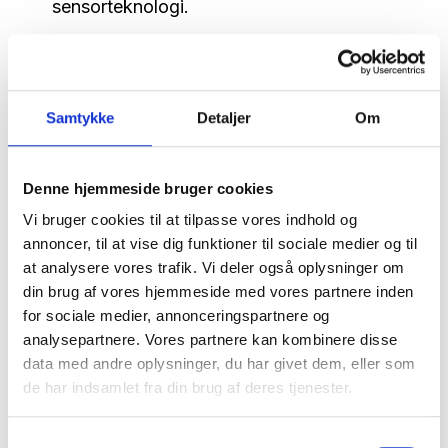
sensorteknologi.
AFPRØV:
Wearables, Spiserobotter, Virtual
Reality, Medicinrobotter, Mobilitetsrobotter,
Transportrobotter, Generelle AI chatbots, AI
Samtykke
Detaljer
Om
tale-til-tekst og tekst-til-tale, Machine
Learning, AI til tolkebistand, Specialiserede
AI chatbots, AI-assisterede fagsystemer og
Denne hjemmeside bruger cookies
Computer Vision.
Vi bruger cookies til at tilpasse vores indhold og
annoncer, til at vise dig funktioner til sociale medier og til
HOLD ØJE:
Augmented Reality, AI
at analysere vores trafik. Vi deler også oplysninger om
voicebots, AI-agenter, AI til visualiseringer
din brug af vores hjemmeside med vores partnere inden
og AI-avatars.
for sociale medier, annonceringspartnere og
analysepartnere. Vores partnere kan kombinere disse
AFVENT:
Ingen
data med andre oplysninger, du har givet dem, eller som
de har indsamlet fra din brug af deres tjenester.
Se Teknologiradar 2025 på sundheds- og
ældreområdet her
Samtykkevalg