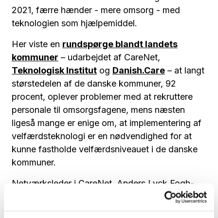
2021, færre hænder - mere omsorg - med
teknologien som hjælpemiddel.
Her viste en
rundspørge blandt landets
kommuner
– udarbejdet af CareNet,
Teknologisk Institut
og
Danish.Care
– at langt
størstedelen af de danske kommuner, 92
procent, oplever problemer med at rekruttere
personale til omsorgsfagene, mens næsten
ligeså mange er enige om, at implementering af
velfærdsteknologi er en nødvendighed for at
kunne fastholde velfærdsniveauet i de danske
kommuner.
Netværksleder i CareNet, Anders Lyck Fogh-
Schultz, fortæller:
- Hos CareNet har vi gennem tiden altid haft et