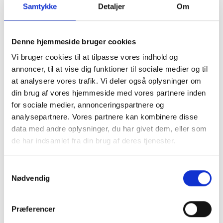
Samtykke
Detaljer
Om
centralt fokus på netop udbredelse og
implementering af velfærdsteknologier på tværs
af Danmark i vores samarbejde med kommuner.
Denne hjemmeside bruger cookies
Og vores undersøgelser viser også, at der
Vi bruger cookies til at tilpasse vores indhold og
bestemt er et behov for teknologiske løsninger,
annoncer, til at vise dig funktioner til sociale medier og til
hvis vi i fremtiden skal kunne fastholde
at analysere vores trafik. Vi deler også oplysninger om
velfærdsniveauet i kommunerne. Han
din brug af vores hjemmeside med vores partnere inden
for sociale medier, annonceringspartnere og
fortsætter:
analysepartnere. Vores partnere kan kombinere disse
- Som nationalt netværk for velfærdsteknologi
data med andre oplysninger, du har givet dem, eller som
ser vi derfor stor værdi i, at der kommer øget
de har indsamlet fra din brug af deres tjenester.
fokus på idriftsættelse og udbredelse af
velfærdsteknologi i kommunerne – specielt i en
Samtykkevalg
Nødvendig
tid, hvor arbejdskraften er et stigende problem.
Vi følger naturligvis KL’s arbejde med interesse
og stiller oplagt vores viden, netværk og
Præferencer
formidlingsplatform til rådighed for det videre