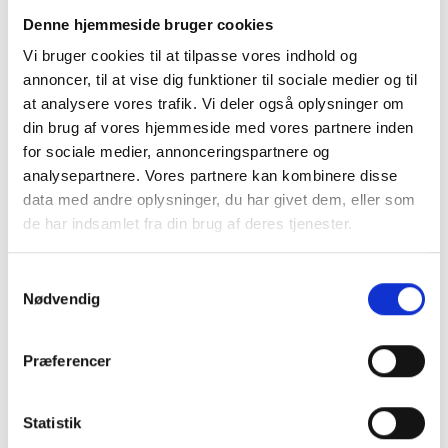
badebænk, hæve/sænke håndvask samt
Denne hjemmeside bruger cookies
douchetoiletter for at give størst mulig frihed til
Vi bruger cookies til at tilpasse vores indhold og
brugeren. Som det nyeste skud på stammen har
annoncer, til at vise dig funktioner til sociale medier og til
Dronningens Ferieby lavet et samarbejde med
at analysere vores trafik. Vi deler også oplysninger om
Geberit A/S, der har leveret holdbare og
din brug af vores hjemmeside med vores partnere inden
innovative douchetoiletter til alle 44 ferieboliger.
for sociale medier, annonceringspartnere og
analysepartnere. Vores partnere kan kombinere disse
Valget stod mellem en enkel sædeløsning med
data med andre oplysninger, du har givet dem, eller som
douchefunktion eller en komplet model med
de har indsamlet fra din brug af deres tjenester.
flere innovative funktioner.
- Her er vi naturligvis glade for, at de valgte at
Samtykkevalg
Nødvendig
gå med den komplette løsning og ikke gik på
kompromis, udtaler Lars Hjelm Christensen,
salgskonsulent for care hos Geberit, og
Præferencer
fortsætter:
Statistik
- Det er ikke kun en rigtig holdbar løsning, men