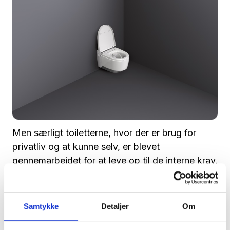
Men særligt toiletterne, hvor der er brug for
privatliv og at kunne selv, er blevet
gennemarbejdet for at leve op til de interne krav.
Det kræver blot et tryk på en knap at rengøre
sig selv
Samtykke
Detaljer
Om
Toiletterne har lige fra start været indrettet med