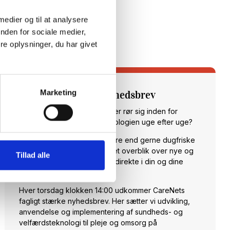
 medier og til at analysere
nden for sociale medier,
e oplysninger, du har givet
Marketing
Tilmeld dig vores nyhedsbrev
Vil du opdateres på, hvad der rør sig inden for
sundheds- og velfærdsteknologien uge efter uge?
Hos CareNet leverer vi hellere end gerne dugfriske
nyheder fra branchen samt et overblik over nye og
Tillad alle
spændende arrangementer direkte i din og dine
kollegaers indbakke.
Hver torsdag klokken 14:00 udkommer CareNets
fagligt stærke nyhedsbrev. Her sætter vi udvikling,
anvendelse og implementering af sundheds- og
velfærdsteknologi til pleje og omsorg på