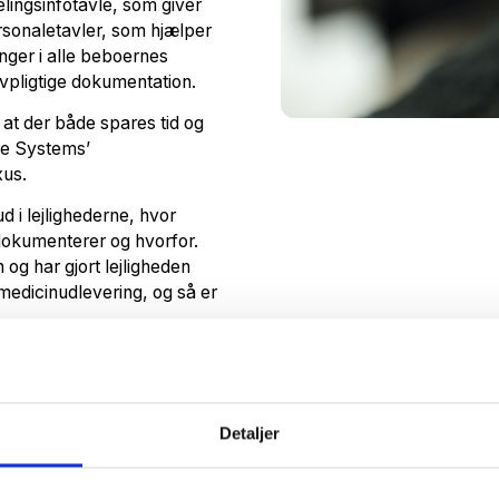
lingsinfotavle, som giver
rsonaletavler, som hjælper
er i alle beboernes
ovpligtige dokumentation.
at der både spares tid og
re Systems’
xus.
d i lejlighederne, hvor
okumenterer og hvorfor.
g har gjort lejligheden
medicinudlevering, og så er
ceret medarbejdernes
orklarer, at med InCare
Detaljer
 lister, fordi de kan