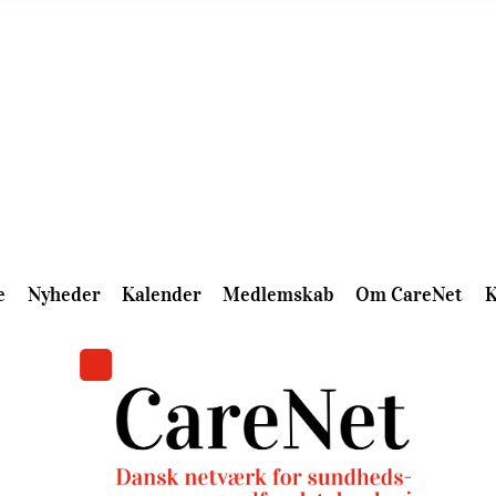
e
Nyheder
Kalender
Medlemskab
Om CareNet
K