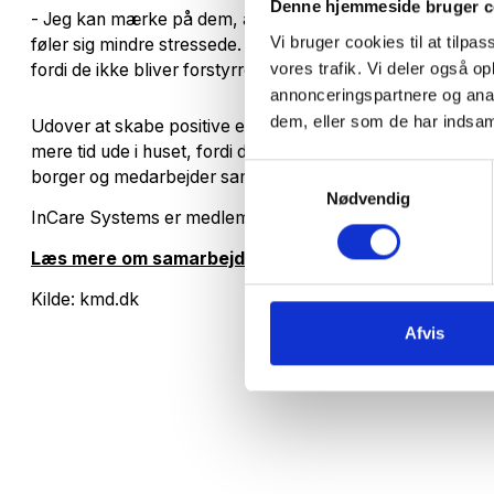
Denne hjemmeside bruger c
- Jeg kan mærke på dem, at det har haft en positiv indvir
Vi bruger cookies til at tilpas
føler sig mindre stressede. Og så har de også mere ro til o
vores trafik. Vi deler også 
fordi de ikke bliver forstyrret, ligesom de gør på et kontor
annonceringspartnere og anal
dem, eller som de har indsaml
Udover at skabe positive effekter hos medarbejderne, op
mere tid ude i huset, fordi de netop ikke skal dokumente
Samtykkevalg
borger og medarbejder samt giver bedre mulighed for med
Nødvendig
InCare Systems er medlem af CareNet.
Læs mere om samarbejdet her.
Kilde: kmd.dk
Afvis