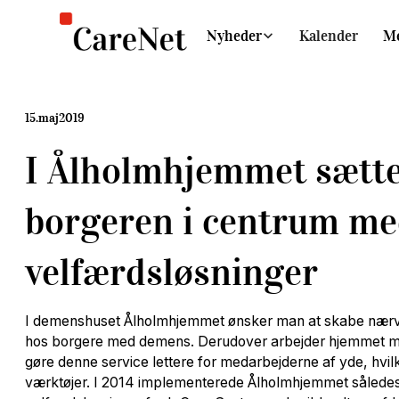
Nyheder
Kalender
M
15
.
maj
2019
I Ålholmhjemmet sætt
borgeren i centrum med
velfærdsløsninger
I demenshuset Ålholmhjemmet ønsker man at skabe nærv
hos borgere med demens. Derudover arbejder hjemmet m
gøre denne service lettere for medarbejderne af yde, hvilk
værktøjer. I 2014 implementerede Ålholmhjemmet således