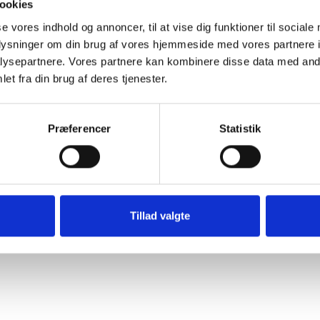
ookies
kning på deres hverdag. De
se vores indhold og annoncer, til at vise dig funktioner til sociale
pgaven ude i lejlighederne,
oplysninger om din brug af vores hjemmeside med vores partnere i
, uddyber hun.
ysepartnere. Vores partnere kan kombinere disse data med andr
et fra din brug af deres tjenester.
lever borgerne ligeledes, at medarbejderne bruger
re fra kontoret. Dette skaber øget nærvær mellem
arbejderne til at yde omsorg og skabe tryghed.
Præferencer
Statistik
Tillad valgte