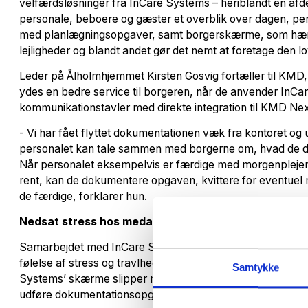
velfærdsløsninger fra InCare Systems – heriblandt en afde
personale, beboere og gæster et overblik over dagen, pe
med planlægningsopgaver, samt borgerskærme, som hæng
lejligheder og blandt andet gør det nemt at foretage den l
Leder på Ålholmhjemmet Kirsten Gosvig fortæller til KMD, 
ydes en bedre service til borgeren, når de anvender InCa
kommunikationstavler med direkte integration til KMD Ne
- Vi har fået flyttet dokumentationen væk fra kontoret og u
personalet kan tale sammen med borgerne om, hvad de d
Når personalet eksempelvis er færdige med morgenplejen o
rent, kan de dokumentere opgaven, kvittere for eventuel 
de færdige, forklarer hun.
Nedsat stress hos medarbejderne
Samarbejdet med InCare System og KMD Nexus har redu
følelse af stress og travlhed i hverdagen. Kirsten Gosvig f
Samtykke
Systems’ skærme slipper medarbejderne for at skrive to-do
udføre dokumentationsopgaverne med det samme.