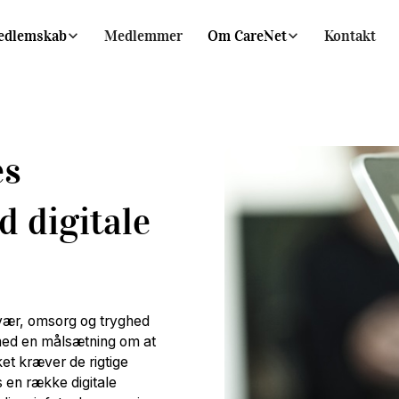
edlemskab
Medlemmer
Om CareNet
Kontakt
es
 digitale
ær, omsorg og tryghed
ed en målsætning om at
et kræver de rigtige
 en række digitale