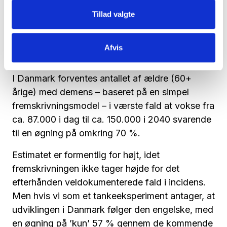
personer med demens forventes at stabilisere
Tillad valgte
sig – om end på et højt niveau. Effekten af den
voksende forventede levealder bliver så at sige
indhentet af effekten af den faldende incidens.
Afvis
Bedre sent end aldrig.
I Danmark forventes antallet af ældre (60+
årige) med demens – baseret på en simpel
fremskrivningsmodel – i værste fald at vokse fra
ca. 87.000 i dag til ca. 150.000 i 2040 svarende
til en øgning på omkring 70 %.
Estimatet er formentlig for højt, idet
fremskrivningen ikke tager højde for det
efterhånden veldokumenterede fald i incidens.
Men hvis vi som et tankeeksperiment antager, at
udviklingen i Danmark følger den engelske, med
en øgning på ’kun’ 57 % gennem de kommende