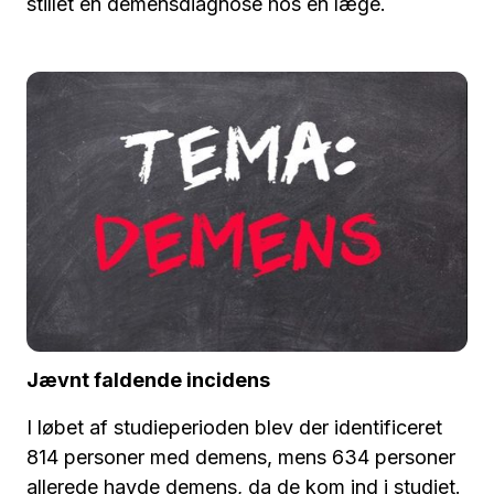
stillet en demensdiagnose hos en læge.
Jævnt faldende incidens
I løbet af studieperioden blev der identificeret
814 personer med demens, mens 634 personer
allerede havde demens, da de kom ind i studiet.