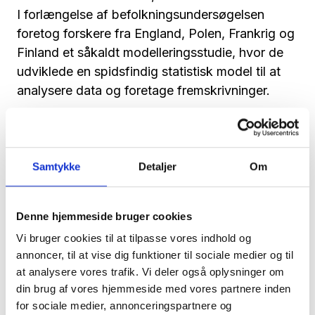
I forlængelse af befolkningsundersøgelsen
foretog forskere fra England, Polen, Frankrig og
Finland et såkaldt modelleringsstudie, hvor de
udviklede en spidsfindig statistisk model til at
analysere data og foretage fremskrivninger.
Analysen viste, at incidensen af demenstilfælde
i løbet af undersøgelsesperioden faldt gradvist
med ca. 2,7 % årligt. Tidligere
Samtykke
Detaljer
Om
befolkningsundersøgelser fra bl.a. USA, Holland
og Sverige har vist samme faldende tendens om
end i svagere grad.
Denne hjemmeside bruger cookies
Vi bruger cookies til at tilpasse vores indhold og
Brat stigende prævalens
annoncer, til at vise dig funktioner til sociale medier og til
at analysere vores trafik. Vi deler også oplysninger om
På trods af den jævnt faldende incidens
din brug af vores hjemmeside med vores partnere inden
estimerer regnemodellen, at antallet af personer
for sociale medier, annonceringspartnere og
med demens i England og Wales vil stige fra ca.